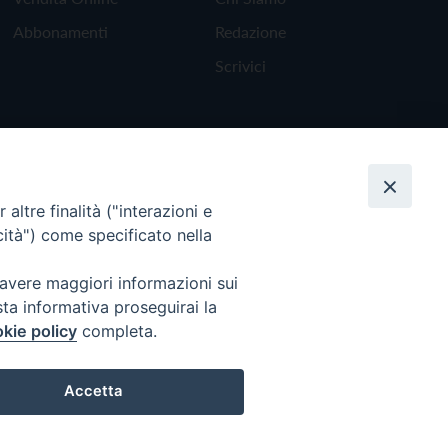
Abbonamenti
Redazione
Scrivici
altre finalità ("interazioni e
cità") come specificato nella
 avere maggiori informazioni sui
sta informativa proseguirai la
kie policy
completa.
Torna all'inizio
Accetta
Preferenze Cookie