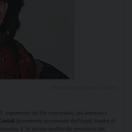
Paola Dorigotti aveva 75 anni
1, esponente del Pd roveretano, già assessora
ossali
(presidente provinciale dell’Anpi), madre di
Susanna. E’ la serata-spettacolo promossa dal