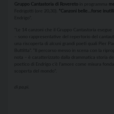
Gruppo Cantastoria di Rovereto
in programma
me
Fedrigotti (ore 20,30).
“Canzoni belle…forse inutili
Endrigo”.
“Le 14 canzoni che il Gruppo Cantastoria esegue –
– sono rappresentative del repertorio del cantauto
una riscoperta di alcuni grandi poeti quali Pier Pao
Buttitta”. “Il percorso messo in scena con la rip
nota – è caratterizzato dalla drammatica storia d
poetico di Endrigo c’è l’amore come misura fond
scoperta del mondo”.
di
pa.pi.