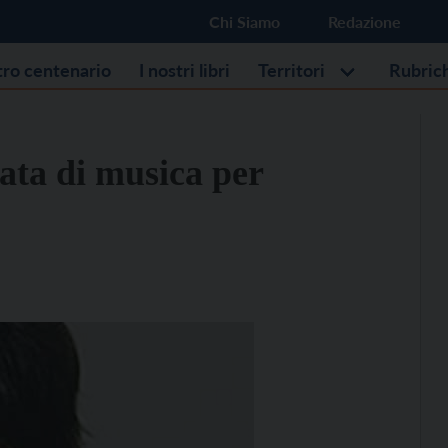
Chi Siamo
Redazione
stro centenario
I nostri libri
Territori
Rubric
ata di musica per