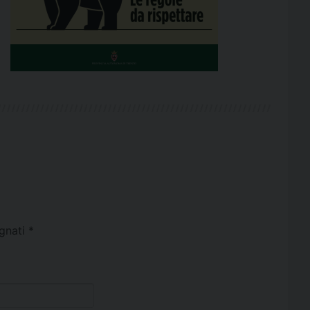
egnati
*