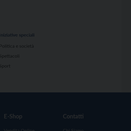
Iniziative speciali
Politica e società
Spettacoli
Sport
E-Shop
Contatti
Vendita Online
Chi Siamo