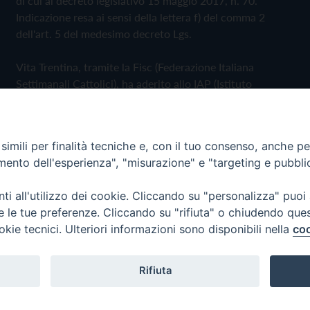
di cui al decreto legislativo 15 maggio 2017, n. 70.
Indicazione resa ai sensi della lettera f) del comma 2
dell'art. 5 del medesimo decreto Lgs.
Vita Trentina, tramite la Fisc (Federazione Italiana
Settimanali Cattolici), ha aderito allo IAP (Istituto
dell'Autodisciplina Pubblicitaria) accettando il Codice di
Autodisciplina della Comunicazione Commerciale
imili per finalità tecniche e, con il tuo consenso, anche per 
Privacy Policy
Cookie Policy
amento dell'esperienza", "misurazione" e "targeting e pubbli
i all'utilizzo dei cookie. Cliccando su "personalizza" puoi
 Trentina Editrice
re le tue preferenze. Cliccando su "rifiuta" o chiudendo que
okie tecnici. Ulteriori informazioni sono disponibili nella
coo
Rifiuta