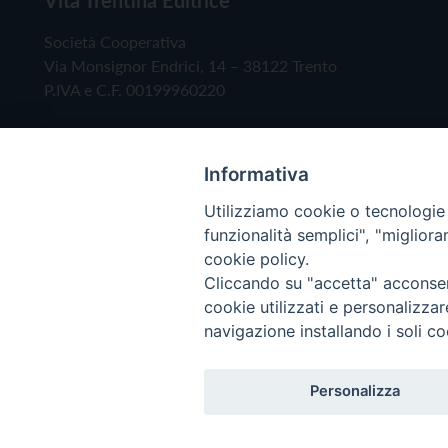
Società Cooperativa
Via Monsignor Endrici, 14 – 38122 Trento
P.IVA e C.F. 00199960220
Informativa
Utilizziamo cookie o tecnologie s
funzionalità semplici", "miglior
cookie policy.
Cliccando su "accetta" acconsent
Copyright © 2019 - Tutti i diritti riservati - Vita
cookie utilizzati e personalizza
navigazione installando i soli co
Privacy Policy
Personalizza