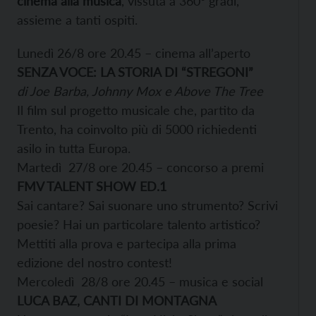
cinema alla musica
, vissuta a 360° gradi,
assieme a tanti ospiti.
Lunedì 26/8 ore 20.45 – cinema all’aperto
SENZA VOCE: LA STORIA DI “STREGONI”
di Joe Barba, Johnny Mox e Above The Tree
Il film sul progetto musicale che, partito da
Trento, ha coinvolto più di 5000 richiedenti
asilo in tutta Europa.
Martedì 27/8 ore 20.45 – concorso a premi
FMV TALENT SHOW ED.1
Sai cantare? Sai suonare uno strumento? Scrivi
poesie? Hai un particolare talento artistico?
Mettiti alla prova e partecipa alla prima
edizione del nostro contest!
Mercoledì 28/8 ore 20.45 – musica e social
LUCA BAZ, CANTI DI MONTAGNA