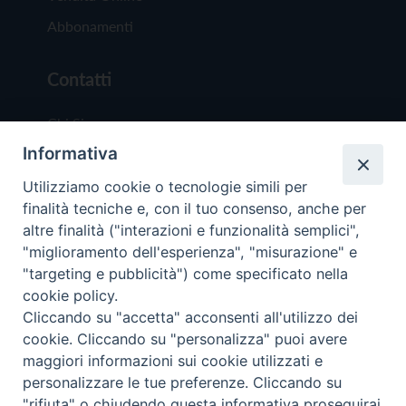
Abbonamenti
Contatti
Chi Siamo
Informativa
Redazione
Scrivici
Utilizziamo cookie o tecnologie simili per
finalità tecniche e, con il tuo consenso, anche per
altre finalità ("interazioni e funzionalità semplici",
"miglioramento dell'esperienza", "misurazione" e
"targeting e pubblicità") come specificato nella
cookie policy.
Copyright © 2019 - Tutti i diritti riservati - Vit
Cliccando su "accetta" acconsenti all'utilizzo dei
Trentina Editrice
cookie. Cliccando su "personalizza" puoi avere
maggiori informazioni sui cookie utilizzati e
Privacy Policy
personalizzare le tue preferenze. Cliccando su
Torna all'inizi
"rifiuta" o chiudendo questa informativa proseguirai