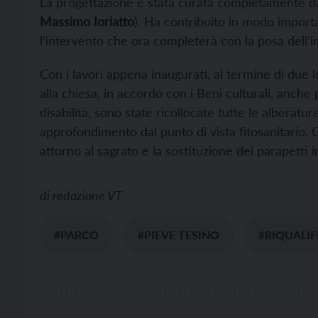
La progettazione è stata curata completamente dai
Massimo Ioriatto
). Ha contribuito in modo impor
l’intervento che ora completerà con la posa dell’i
Con i lavori appena inaugurati, al termine di due lo
alla chiesa, in accordo con i Beni culturali, anche 
disabilità, sono state ricollocate tutte le alberat
approfondimento dal punto di vista fitosanitario. 
attorno al sagrato e la sostituzione dei parapetti 
di
redazione VT
#PARCO
#PIEVE TESINO
#RIQUALIF