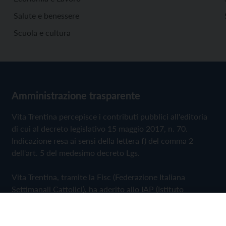
Salute e benessere
Scuola e cultura
Amministrazione trasparente
Vita Trentina percepisce i contributi pubblici all'editoria
di cui al decreto legislativo 15 maggio 2017, n. 70.
Indicazione resa ai sensi della lettera f) del comma 2
dell'art. 5 del medesimo decreto Lgs.
Vita Trentina, tramite la Fisc (Federazione Italiana
Settimanali Cattolici), ha aderito allo IAP (Istituto
dell'Autodisciplina Pubblicitaria) accettando il Codice di
Autodisciplina della Comunicazione Commerciale