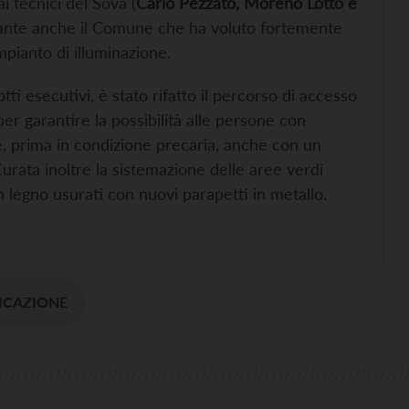
 tecnici del Sova (
Carlo Pezzato, Moreno Lotto e
tante anche il Comune che ha voluto fortemente
mpianto di illuminazione.
tti esecutivi, è stato rifatto il percorso di accesso
per garantire la possibilità alle persone con
ure, prima in condizione precaria, anche con un
Curata inoltre la sistemazione delle aree verdi
in legno usurati con nuovi parapetti in metallo.
ICAZIONE