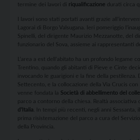
termine dei lavori di
riqualificazione
durati circa q
I lavori sono stati portati avanti grazie all’interve
Lagorai di Borgo Valsugana. Ieri pomeriggio l’inau
Spinelli, del dirigente Maurizio Mezzanotte, del d
funzionario del Sova, assieme ai rappresentanti d
L’area a est dell’abitato ha un profondo legame con 
Trentino, quando gli abitanti di Pieve e Cinte dec
invocando le guarigioni e la fine della pestilenza.
Settecento, e la collocazione della Via Crucis con i
venne fondata la
Società di abbellimento del coll
parco a contorno della chiesa. Realtà associativa c
d’Italia
. In tempi più recenti, negli anni Sessanta, 
prima risistemazione del parco a cura del Servizio
della Provincia.