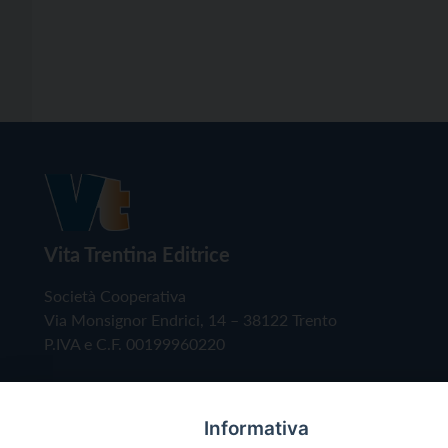
Vita Trentina Editrice
Società Cooperativa
Via Monsignor Endrici, 14 – 38122 Trento
P.IVA e C.F. 00199960220
Informativa