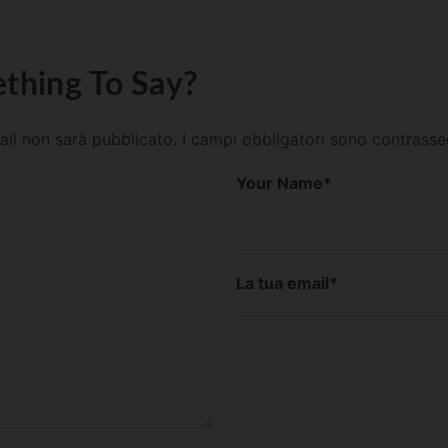
thing To Say?
mail non sarà pubblicato.
I campi obbligatori sono contrass
Your Name
*
La tua email
*