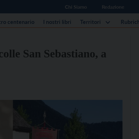
Chi Siamo
Redazione
stro centenario
I nostri libri
Territori
Rubric
 colle San Sebastiano, a