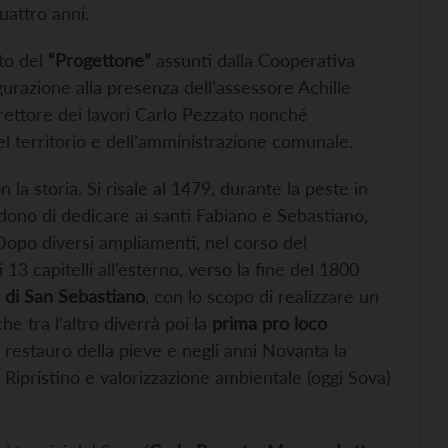
uattro anni.
nto del
“Progettone”
assunti dalla Cooperativa
gurazione alla presenza dell’assessore Achille
irettore dei lavori Carlo Pezzato nonché
el territorio e dell’amministrazione comunale.
la storia. Si risale al 1479, durante la peste in
idono di dedicare ai santi Fabiano e Sebastiano,
 Dopo diversi ampliamenti, nel corso del
 13 capitelli all’esterno, verso la fine del 1800
e di San Sebastiano
, con lo scopo di realizzare un
he tra l’altro diverrà poi la
prima pro loco
il restauro della pieve e negli anni Novanta la
 Ripristino e valorizzazione ambientale (oggi Sova)