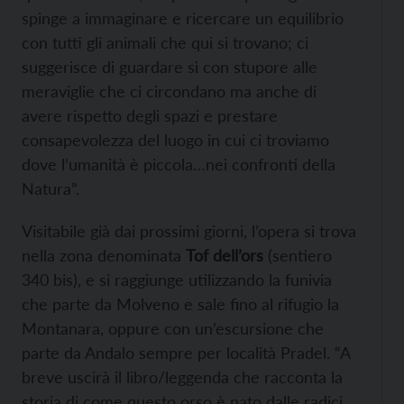
spinge a immaginare e ricercare un equilibrio
con tutti gli animali che qui si trovano; ci
suggerisce di guardare sì con stupore alle
meraviglie che ci circondano ma anche di
avere rispetto degli spazi e prestare
consapevolezza del luogo in cui ci troviamo
dove l’umanità è piccola…nei confronti della
Natura”.
Visitabile già dai prossimi giorni, l’opera si trova
nella zona denominata
Tof dell’ors
(sentiero
340 bis), e si raggiunge utilizzando la funivia
che parte da Molveno e sale fino al rifugio la
Montanara, oppure con un’escursione che
parte da Andalo sempre per località Pradel. “A
breve uscirà il libro/leggenda che racconta la
storia di come questo orso è nato dalle radici