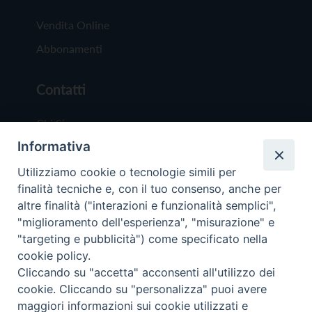
Vendita Online
Abbonamenti
Contatti
Chi Siamo
Informativa
Redazione
Scrivici
Utilizziamo cookie o tecnologie simili per
finalità tecniche e, con il tuo consenso, anche per
altre finalità ("interazioni e funzionalità semplici",
"miglioramento dell'esperienza", "misurazione" e
"targeting e pubblicità") come specificato nella
cookie policy.
Copyright © 2019 - Tutti i diritti riservati - Vit
Cliccando su "accetta" acconsenti all'utilizzo dei
Trentina Editrice
cookie. Cliccando su "personalizza" puoi avere
maggiori informazioni sui cookie utilizzati e