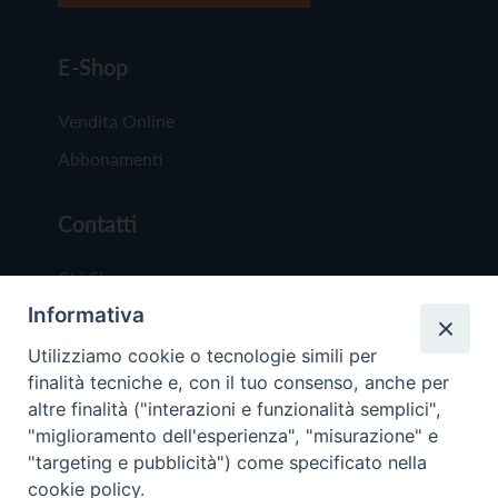
E-Shop
Vendita Online
Abbonamenti
Contatti
Chi Siamo
Informativa
Redazione
Scrivici
Utilizziamo cookie o tecnologie simili per
finalità tecniche e, con il tuo consenso, anche per
altre finalità ("interazioni e funzionalità semplici",
"miglioramento dell'esperienza", "misurazione" e
"targeting e pubblicità") come specificato nella
cookie policy.
Copyright © 2019 - Tutti i diritti riservati - Vit