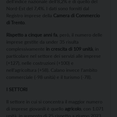
dell’indice nazionale dell’8,2% e di quello del
Nord-Est del 7,4%. I dati sono forniti dal
Registro imprese della
Camera di Commercio
di Trento
.
Rispetto a cinque anni fa
, però, il numero delle
imprese gestite da under 35 risulta
complessivamente
in crescita di 109 unità
, in
particolare nel settore dei servizi alle imprese
(+127), nelle costruzioni (+100) e
nell’agricoltura (+58). Calano invece l’ambito
commerciale (-98 unità) e il turismo (-78).
I SETTORI
Il settore in cui si concentra il maggior numero
di imprese giovanili è quello
agricolo
, con 1.071
unità, in aumento di 25 rispetto a giugno 2023.