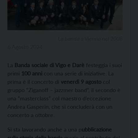
La banda a Vienna nel 2008
6 Agosto 2024
La
Banda sociale di Vigo e Darè
festeggia i suoi
primi
100 anni
con una serie di iniziative. La
prima è il concerto di
venerdì 9 agosto
col
gruppo “Ziganoff – jazzmer band”, il secondo è
una “masterclass” col maestro d’eccezione
Andrea Gasperin, che si concluderà con un
concerto a ottobre.
Si sta lavorando anche a una p
ubblicazione
sulla storia della banda
grazie al contributo del