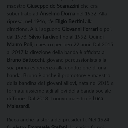
maestro
Giuseppe de Scarazzini
che era
subentrato ad
Anselmo Dorna
nel 1932. Alla
ripresa, nel 1946, c’è
Eligio Bertini
alla
direzione. A lui seguono
Giovanni Ferrari
e poi,
dal 1978,
Silvio Tardivo
fino al 1992. Quindi
Mauro Poli
, maestro per ben 22 anni. Dal 2015
al 2017 la direzione della banda è affidata a
Bruno Battocchi
, giovane percussionista alla
sua prima esperienza alla conduzione di una
banda. Bruno è anche il promotore e maestro
della bandina dei giovani allievi, nata nel 2015 e
formata assieme agli allievi della banda sociale
di Tione. Dal 2018 il nuovo maestro è
Luca
Malesardi.
Ricca anche la storia dei presidenti. Nel 1924
fu eletto
Emanuele Stefani
. La carica fu poi