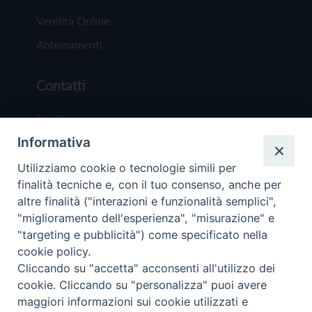
Vendita Online
Abbonamenti
Contatti
Chi Siamo
Informativa
Redazione
Scrivici
Utilizziamo cookie o tecnologie simili per
finalità tecniche e, con il tuo consenso, anche per
altre finalità ("interazioni e funzionalità semplici",
"miglioramento dell'esperienza", "misurazione" e
"targeting e pubblicità") come specificato nella
cookie policy.
Copyright © 2019 - Tutti i diritti riservati - Vit
Cliccando su "accetta" acconsenti all'utilizzo dei
Trentina Editrice
cookie. Cliccando su "personalizza" puoi avere
maggiori informazioni sui cookie utilizzati e
Privacy Policy