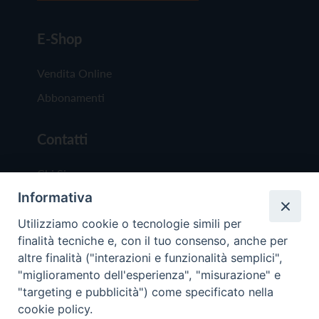
E-Shop
Vendita Online
Abbonamenti
Contatti
Chi Siamo
Informativa
Redazione
Scrivici
Utilizziamo cookie o tecnologie simili per
finalità tecniche e, con il tuo consenso, anche per
altre finalità ("interazioni e funzionalità semplici",
"miglioramento dell'esperienza", "misurazione" e
"targeting e pubblicità") come specificato nella
cookie policy.
Copyright © 2019 - Tutti i diritti riservati - Vit