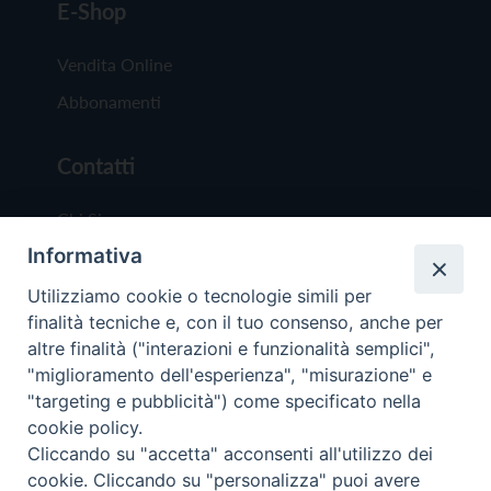
E-Shop
Vendita Online
Abbonamenti
Contatti
Chi Siamo
Informativa
Redazione
Scrivici
Utilizziamo cookie o tecnologie simili per
finalità tecniche e, con il tuo consenso, anche per
altre finalità ("interazioni e funzionalità semplici",
"miglioramento dell'esperienza", "misurazione" e
"targeting e pubblicità") come specificato nella
cookie policy.
Copyright © 2019 - Tutti i diritti riservati - Vit
Cliccando su "accetta" acconsenti all'utilizzo dei
Trentina Editrice
cookie. Cliccando su "personalizza" puoi avere