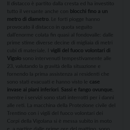
Il distacco è partito dalla cresta ed ha investito
tutto il versante anche con
blocchi fino a un
metro di diametro
. Le forti piogge hanno
provocato il distacco in quota seguito
dall’enorme colata fin quasi al fondovalle: dalle
prime stime diverse decine di migliaia di metri
cubi di materiale. I
vigili del fuoco volontari di
Vigolo
sono intervenuti tempestivamente alle
23, valutando la gravità della situazione e
fornendo la prima assistenza ai residenti che
sono stati evacuati e hanno visto le
case
invase ai piani inferiori
.
Sassi e fango ovunque
,
mentre i servizi sono stati interrotti per i danni
alle reti. La macchina della Protezione civile del
Trentino con i vigili del fuoco volontari dei
Corpi della Vigolana si è messa subito in moto
e, a partire dalle prime ore del mattino, sono