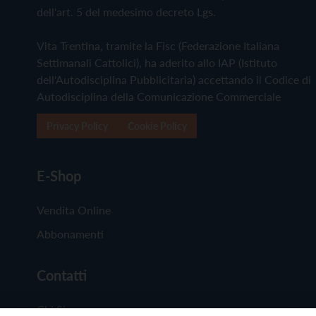
dell'art. 5 del medesimo decreto Lgs.
Vita Trentina, tramite la Fisc (Federazione Italiana
Settimanali Cattolici), ha aderito allo IAP (Istituto
dell'Autodisciplina Pubblicitaria) accettando il Codice di
Autodisciplina della Comunicazione Commerciale
Privacy Policy
Cookie Policy
E-Shop
Vendita Online
Abbonamenti
Contatti
Chi Siamo