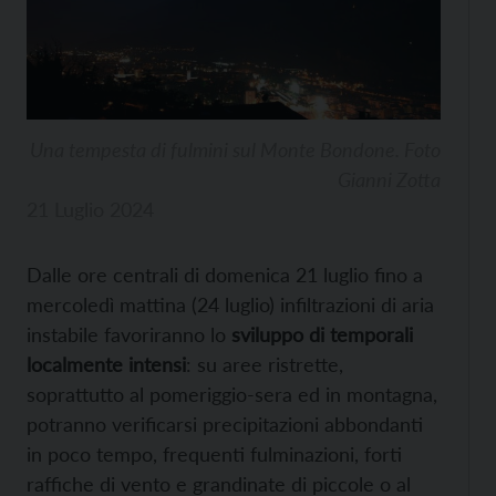
Una tempesta di fulmini sul Monte Bondone. Foto
Gianni Zotta
21 Luglio 2024
Dalle ore centrali di domenica 21 luglio fino a
mercoledì mattina (24 luglio) infiltrazioni di aria
instabile favoriranno lo
sviluppo di temporali
localmente intensi
: su aree ristrette,
soprattutto al pomeriggio-sera ed in montagna,
potranno verificarsi precipitazioni abbondanti
in poco tempo, frequenti fulminazioni, forti
raffiche di vento e grandinate di piccole o al