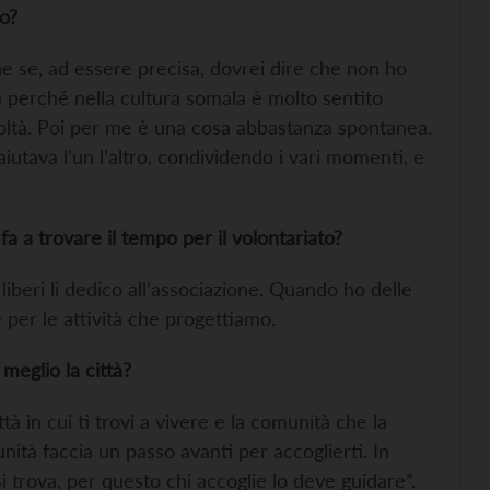
o?
he se, ad essere precisa, dovrei dire che non ho
 perché nella cultura somala è molto sentito
ifficoltà. Poi per me è una cosa abbastanza spontanea.
iutava l’un l’altro, condividendo i vari momenti, e
a a trovare il tempo per il volontariato?
iberi li dedico all’associazione. Quando ho delle
 per le attività che progettiamo.
meglio la città?
à in cui ti trovi a vivere e la comunità che la
nità faccia un passo avanti per accoglierti. In
 trova, per questo chi accoglie lo deve guidare”.