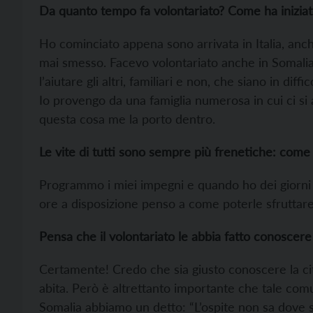
Da quanto tempo fa volontariato? Come ha iniziat
Ho cominciato appena sono arrivata in Italia, anc
mai smesso. Facevo volontariato anche in Somalia
l’aiutare gli altri, familiari e non, che siano in d
Io provengo da una famiglia numerosa in cui ci si a
questa cosa me la porto dentro.
Le vite di tutti sono sempre più frenetiche: come f
Programmo i miei impegni e quando ho dei giorni l
ore a disposizione penso a come poterle sfruttare
Pensa che il volontariato le abbia fatto conoscere 
Certamente! Credo che sia giusto conoscere la citt
abita. Però è altrettanto importante che tale comu
Somalia abbiamo un detto: “L’ospite non sa dove si