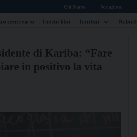
Chi Siamo
Redazione
stro centenario
I nostri libri
Territori
Rubric
esidente di Kariba: “Fare
are in positivo la vita