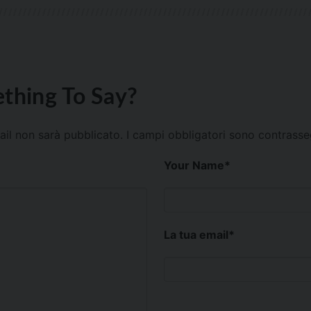
thing To Say?
mail non sarà pubblicato.
I campi obbligatori sono contrass
Your Name
*
La tua email
*