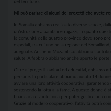
del territorio.
Mi può parlare di alcuni dei progetti che avete re
In Somalia abbiamo realizzato diverse scuole, dall
un’istruzione a bambini e ragazzi, in quanto questi
le comunità delle quattro province dove sono pres
ospedali, tra cui uno nella regione del Somalilan
adeguate. Anche in Mozambico abbiamo contribuito
salute. A febbraio abbiamo anche aperto le porte
Oltre ai progetti sanitari ed educativi, abbiamo a
persone. In particolare abbiamo aiutato 14 donn
avviare una loro attività cooperativa, garantendo
sostenendo la lotta alla fame. A queste donne è s
finanziaria e zootecnica per poter gestire una coo
Grazie al modello cooperativo, l’attività potrà co