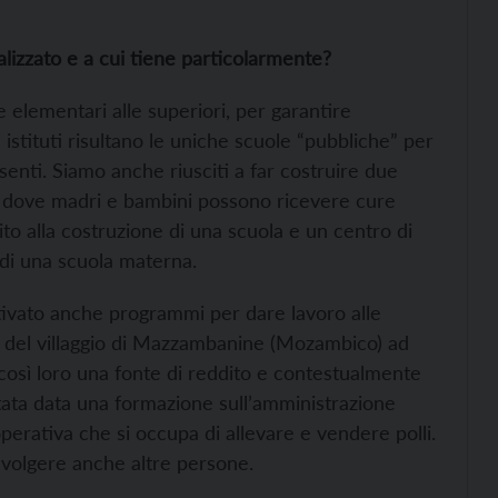
alizzato e a cui tiene particolarmente?
e elementari alle superiori, per garantire
 istituti risultano le uniche scuole “pubbliche” per
enti. Siamo anche riusciti a far costruire due
d, dove madri e bambini possono ricevere cure
 alla costruzione di una scuola e un centro di
 di una scuola materna.
ttivato anche programmi per dare lavoro alle
e del villaggio di Mazzambanine (Mozambico) ad
 così loro una fonte di reddito e contestualmente
tata data una formazione sull’amministrazione
perativa che si occupa di allevare e vendere polli.
involgere anche altre persone.