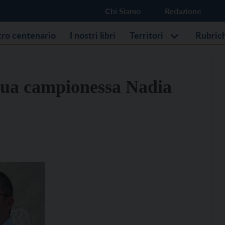
Chi Siamo
Redazione
stro centenario
I nostri libri
Territori
Rubric
 sua campionessa Nadia