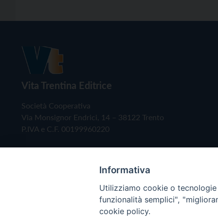
Vita Trentina Editrice
Società Cooperativa
Via Monsignor Endrici, 14 – 38122 Trento
P.IVA e C.F. 00199960220
Informativa
Utilizziamo cookie o tecnologie s
funzionalità semplici", "miglior
cookie policy.