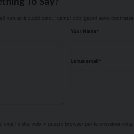
thing To Say?
mail non sarà pubblicato.
I campi obbligatori sono contrass
Your Name
*
La tua email
*
e, email e sito web in questo browser per la prossima vol