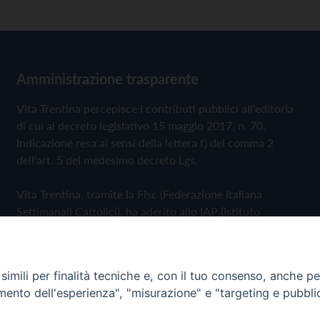
Amministrazione trasparente
Vita Trentina percepisce i contributi pubblici all'editoria
di cui al decreto legislativo 15 maggio 2017, n. 70.
Indicazione resa ai sensi della lettera f) del comma 2
dell'art. 5 del medesimo decreto Lgs.
Vita Trentina, tramite la Fisc (Federazione Italiana
Settimanali Cattolici), ha aderito allo IAP (Istituto
dell'Autodisciplina Pubblicitaria) accettando il Codice di
Autodisciplina della Comunicazione Commerciale
imili per finalità tecniche e, con il tuo consenso, anche per 
Privacy Policy
Cookie Policy
amento dell'esperienza", "misurazione" e "targeting e pubbli