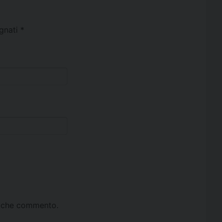
egnati
*
ta che commento.