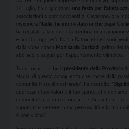
Ma l’eco di quelle imprese è ancora vivo, sopratt
14 luglio, ha organizzato
una festa per l’atleta azz
associazioni e commercianti di Cavareno, era mode
insieme a Nadia, ha intervistato anche papà Giu
ha regalato alla comunità trentina una campionessa. 
e amici di ogni età, Nadia Battocletti e i suoi geni
dalla vicesindaca
Monika de Bertoldi
, prima del ta
abbracci e auguri per l’appuntamento olimpico.
Tra gli ospiti anche
il presidente della Provincia d
Nadia, di questa accoglienza che nasce dalla passi
comunità ti sta dimostrando”, ha esordito. “
Signif
apprezza i tuoi valori e il tuo spirito, che abbiamo 
comunità ha saputo riconoscere. Accanto alle tue 
saputo trasmettere la tua personalità e la tua umi
è così vicina”.
Sono intervenuti, fra gli altri, anche l’assessora pr