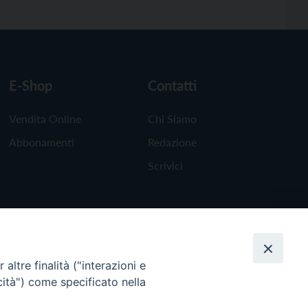
E-Shop
Contatti
Vendita Online
Chi Siamo
Abbonamenti
Redazione
Scrivici
altre finalità ("interazioni e
cità") come specificato nella