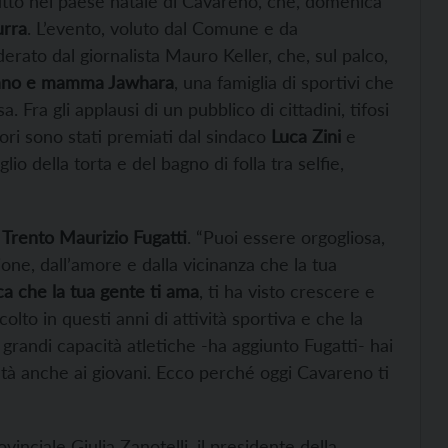
utto nel paese natale di Cavareno, che, domenica
urra
. L’evento, voluto dal Comune e da
rato dal giornalista Mauro Keller, che, sul palco,
liano e mamma Jawhara
, una famiglia di sportivi che
Fra gli applausi di un pubblico di cittadini, tifosi
tori sono stati premiati dal sindaco
Luca Zini
e
glio della torta e del bagno di folla tra selfie,
i Trento Maurizio Fugatti
. “Puoi essere orgogliosa,
one, dall’amore e dalla vicinanza che la tua
ica che la tua gente ti ama
, ti ha visto crescere e
colto in questi anni di attività sportiva e che la
grandi capacità atletiche -ha aggiunto Fugatti- hai
ltà anche ai giovani. Ecco perché oggi Cavareno ti
ovinciale Giulia Zanotelli, il presidente della