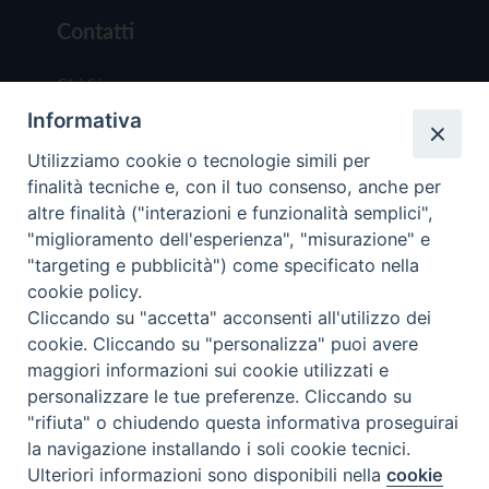
Contatti
Chi Siamo
Informativa
Redazione
Scrivici
Utilizziamo cookie o tecnologie simili per
finalità tecniche e, con il tuo consenso, anche per
altre finalità ("interazioni e funzionalità semplici",
"miglioramento dell'esperienza", "misurazione" e
"targeting e pubblicità") come specificato nella
cookie policy.
Copyright © 2019 - Tutti i diritti riservati - Vit
Cliccando su "accetta" acconsenti all'utilizzo dei
Trentina Editrice
cookie. Cliccando su "personalizza" puoi avere
maggiori informazioni sui cookie utilizzati e
Privacy Policy
personalizzare le tue preferenze. Cliccando su
Torna all'inizi
"rifiuta" o chiudendo questa informativa proseguirai
la navigazione installando i soli cookie tecnici.
Ulteriori informazioni sono disponibili nella
cookie
Preferenze Cookie