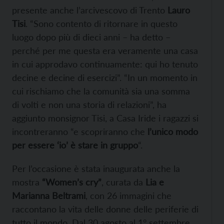
presente anche l’arcivescovo di Trento
Lauro
Tisi
. “Sono contento di ritornare in questo
luogo dopo più di dieci anni – ha detto –
perché per me questa era veramente una casa
in cui approdavo continuamente: qui ho tenuto
decine e decine di esercizi”. “In un momento in
cui rischiamo che la comunità sia una somma
di volti e non una storia di relazioni”, ha
aggiunto monsignor Tisi, a Casa Iride i ragazzi si
incontreranno “e scopriranno che
l’unico modo
per essere ‘io’ è stare in gruppo
“.
Per l’occasione è stata inaugurata anche la
mostra
“Women’s cry”
, curata da
Lia e
Marianna Beltrami
, con 26 immagini che
raccontano la vita delle donne delle periferie di
tutto il mondo. Dal 30 agosto al 1° settembre