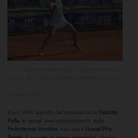
Vittoria segattini di riva, 18 anni, finalista al
master 2023, già campionessa italiana under 14 e
15
12 Luglio 2024
Era il 1984 quando dall’entusiasmo di
Fabrizio
Polla
, in quegli anni vicepresidente della
Federtennis trentina
, nasceva il
Grand Prix
Tennis
. Il circuito di tornei trennistici, che ha