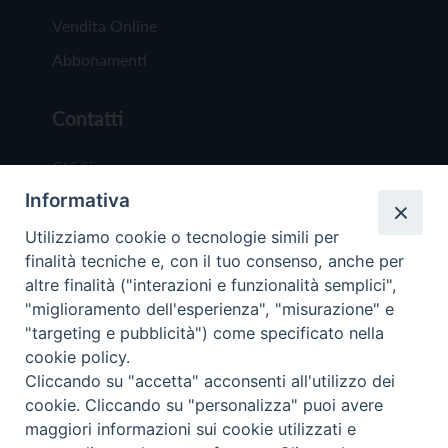
Vendita Online
Abbonamenti
Contatti
Chi Siamo
Informativa
Redazione
Scrivici
Utilizziamo cookie o tecnologie simili per
finalità tecniche e, con il tuo consenso, anche per
altre finalità ("interazioni e funzionalità semplici",
"miglioramento dell'esperienza", "misurazione" e
"targeting e pubblicità") come specificato nella
cookie policy.
Copyright © 2019 - Tutti i diritti riservati - Vit
Cliccando su "accetta" acconsenti all'utilizzo dei
Trentina Editrice
cookie. Cliccando su "personalizza" puoi avere
maggiori informazioni sui cookie utilizzati e
Privacy Policy