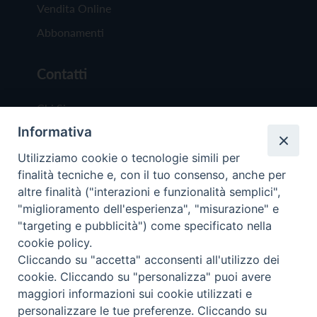
Vendita Online
Abbonamenti
Contatti
Chi Siamo
Informativa
Redazione
Scrivici
Utilizziamo cookie o tecnologie simili per
finalità tecniche e, con il tuo consenso, anche per
altre finalità ("interazioni e funzionalità semplici",
"miglioramento dell'esperienza", "misurazione" e
"targeting e pubblicità") come specificato nella
cookie policy.
Copyright © 2019 - Tutti i diritti riservati - Vit
Cliccando su "accetta" acconsenti all'utilizzo dei
Trentina Editrice
cookie. Cliccando su "personalizza" puoi avere
maggiori informazioni sui cookie utilizzati e
Privacy Policy
personalizzare le tue preferenze. Cliccando su