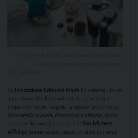
I laboratori di San Michele hanno sequenziato il
codice genetico del castagno europeo
11 Luglio 2024
La
Fondazione Edmund Mach
ha conseguito un
importante risultato nella ricerca genetica.
Dopo vite, melo, fragola, lampone, pero, noce,
Drosophila suzukii
,
Plasmopara viticola
, abete
bianco e limone, i laboratori di
San Michele
all’Adige
hanno sequenziato un altro genoma,