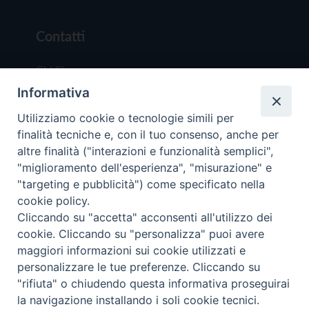
Contatti
Chi Siamo
Informativa
Redazione
Scrivici
Utilizziamo cookie o tecnologie simili per
finalità tecniche e, con il tuo consenso, anche per
altre finalità ("interazioni e funzionalità semplici",
"miglioramento dell'esperienza", "misurazione" e
"targeting e pubblicità") come specificato nella
cookie policy.
Copyright © 2019 - Tutti i diritti riservati - Vit
Cliccando su "accetta" acconsenti all'utilizzo dei
Trentina Editrice
cookie. Cliccando su "personalizza" puoi avere
maggiori informazioni sui cookie utilizzati e
Privacy Policy
personalizzare le tue preferenze. Cliccando su
Torna all'inizi
"rifiuta" o chiudendo questa informativa proseguirai
la navigazione installando i soli cookie tecnici.