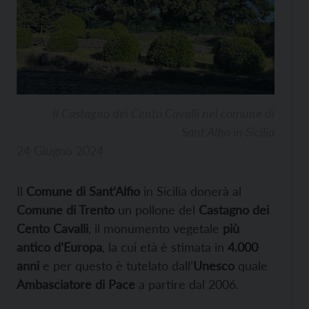
Il Castagno dei Cento Cavalli nel comune di
Sant’Alfio in Sicilia
24 Giugno 2024
Il
Comune di Sant’Alfio
in Sicilia donerà al
Comune di Trento
un pollone del
Castagno dei
Cento Cavalli
, il monumento vegetale
più
antico d’Europa
, la cui età è stimata in
4.000
anni
e per questo è tutelato dall’
Unesco
quale
Ambasciatore di Pace
a partire dal 2006.