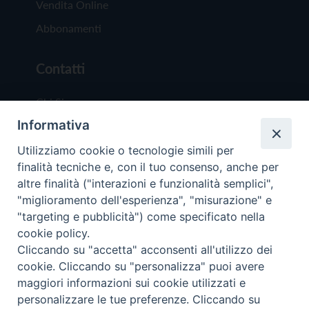
Vendita Online
Abbonamenti
Contatti
Chi Siamo
Informativa
Redazione
Scrivici
Utilizziamo cookie o tecnologie simili per
finalità tecniche e, con il tuo consenso, anche per
altre finalità ("interazioni e funzionalità semplici",
"miglioramento dell'esperienza", "misurazione" e
"targeting e pubblicità") come specificato nella
cookie policy.
Copyright © 2019 - Tutti i diritti riservati - Vit
Cliccando su "accetta" acconsenti all'utilizzo dei
Trentina Editrice
cookie. Cliccando su "personalizza" puoi avere
maggiori informazioni sui cookie utilizzati e
Privacy Policy
personalizzare le tue preferenze. Cliccando su