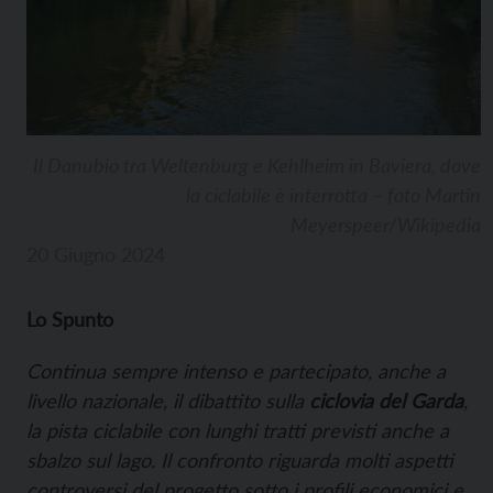
Il Danubio tra Weltenburg e Kehlheim in Baviera, dove
la ciclabile è interrotta – foto Martin
Meyerspeer/Wikipedia
20 Giugno 2024
Lo Spunto
Continua sempre intenso e partecipato, anche a
livello nazionale, il dibattito sulla
ciclovia del Garda
,
la pista ciclabile con lunghi tratti previsti anche a
sbalzo sul lago. Il confronto riguarda molti aspetti
controversi del progetto sotto i profili economici e