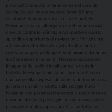
picco sull’acqua, più o meno come nel caso del
Garda. Se vogliono proseguire lungo il fiume, i
cicloturisti devono per forza usare il battello.
Nessuna critica di albergatori e del mondo social
dove, al contrario, si invita a non perdere questa
splendida opportunità di navigazione. Per gli ultra-
affezionati del sellino allergici ad imbarcarsi, è
riservato un giro più lungo e lontanissimo dal fiume
(da Stausacker a Kelheim). Nessuna opposizione
incaponita dei politici locali contro la tratta in
battello. Nessuna richiesta per fare a tutti i costi
una passerella sospesa sul fiume, o un tunnel o una
galleria o un mini-viadotto sulle spiagge fluviali.
Nessuna rete paramassi faraonica e super costosa,
nessuno sfregio al paesaggio, ma solo navigazione
piacevole e molto apprezzata. Ora: se tutto ciò