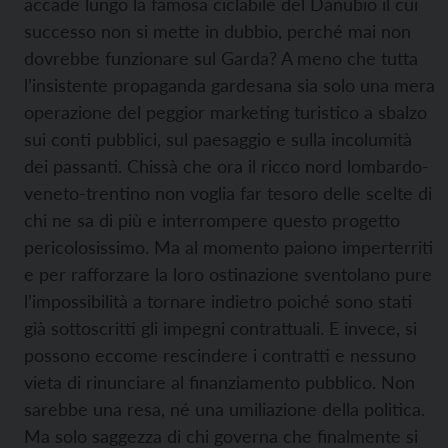
accade lungo la famosa ciclabile del Danubio il cui
successo non si mette in dubbio, perché mai non
dovrebbe funzionare sul Garda? A meno che tutta
l’insistente propaganda gardesana sia solo una mera
operazione del peggior marketing turistico a sbalzo
sui conti pubblici, sul paesaggio e sulla incolumità
dei passanti. Chissà che ora il ricco nord lombardo-
veneto-trentino non voglia far tesoro delle scelte di
chi ne sa di più e interrompere questo progetto
pericolosissimo. Ma al momento paiono imperterriti
e per rafforzare la loro ostinazione sventolano pure
l’impossibilità a tornare indietro poiché sono stati
già sottoscritti gli impegni contrattuali. E invece, si
possono eccome rescindere i contratti e nessuno
vieta di rinunciare al finanziamento pubblico. Non
sarebbe una resa, né una umiliazione della politica.
Ma solo saggezza di chi governa che finalmente si