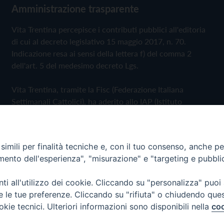
Amministrazione trasparente
Vita Trentina percepisce i contributi pubblici all'editoria
di cui al decreto legislativo 15 maggio 2017, n. 70.
Indicazione resa ai sensi della lettera f) del comma 2
dell'art. 5 del medesimo decreto Lgs.
Vita Trentina, tramite la Fisc (Federazione Italiana
Settimanali Cattolici), ha aderito allo IAP (Istituto
dell'Autodisciplina Pubblicitaria) accettando il Codice di
Autodisciplina della Comunicazione Commerciale
imili per finalità tecniche e, con il tuo consenso, anche per 
Privacy Policy
Cookie Policy
amento dell'esperienza", "misurazione" e "targeting e pubbli
i all'utilizzo dei cookie. Cliccando su "personalizza" puoi
 Trentina Editrice
re le tue preferenze. Cliccando su "rifiuta" o chiudendo que
okie tecnici. Ulteriori informazioni sono disponibili nella
coo