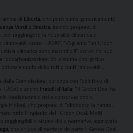
ogramma di
Libertà
, che però punta genericamente
leanza Verdi e Sinistra
, invece, propone di
e per raggiungere la neutralità climatica e
 rinnovabili entro il 2040”. “Vogliamo “un Green
ustizia climatica sono inscindibili”, scrive nel suo
la “decarbonizzazione del sistema energetico
 potenziamento delle reti e fonti rinnovabili”.
ra dalla Commissione europea con l’obiettivo di
ro il 2050 è anche
Fratelli d’Italia
: “Il Green Deal ha
ruolo fondamentale nella conservazione e
iorgia Meloni, che propone di “difendere la natura,
rmato tutto l’impianto del “Green Deal. Molti
e raggiungibili e alcune delle normative approvate
ega
, che chiede di mettere da parte il Green Deal