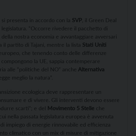
e si presenta in accordo con la
SVP
, il Green Deal
egislatura. “Occorre rivedere il pacchetto di
ve della nostra economia e avvantaggiare avversari
l partito di Tajani, mentre la lista
Stati Uniti
europeo, che tenendo conto delle differenze
 che compongono la UE, sappia contemperare
aria alle “politiche del NO” anche
Alternativa
egge meglio la natura”.
ransizione ecologica deve rappresentare un
nsumare e di vivere. Gli interventi devono essere
durre scarti”; e del
Movimento 5 Stelle
che
cui nella passata legislatura europea è avvenuta
 di impiego di energie rinnovabile ed efficienza
nto climatico con un mix di misure di mitigazione