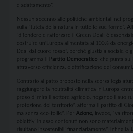
e adattamento”.
Nessun accenno alle politiche ambientali nel pr
sulla “tutela della natura in tutte le sue forme”.
Al
“difendere e rafforzare il Green Deal: è essenzial
costruire un’Europa alimentata al 100% da energie
Deal dal cuore rosso”, perché giustizia sociale e gi
programma il
Partito Democratico
, che punta sul
attraverso efficienza, elettrificazione dei consumi,
Contrario al patto proposto nella scorsa legislatu
raggiungere la neutralità climatica in Europa ent
preso di mira il settore agricolo, negando il suo 
protezione del territorio”, afferma il partito di G
ma senza eco-follie”. Per
Azione
, invece, “va rifo
obiettivi in esso contenuti non sono materialment
risultano insostenibili finanziariamente”. Infine la
L