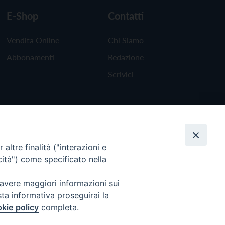
E-Shop
Contatti
Vendita Online
Chi Siamo
Abbonamenti
Redazione
Scrivici
altre finalità ("interazioni e
cità") come specificato nella
 avere maggiori informazioni sui
sta informativa proseguirai la
kie policy
completa.