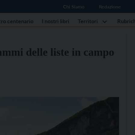
Chi Siamo
Redazione
stro centenario
I nostri libri
Territori
Rubric
ammi delle liste in campo