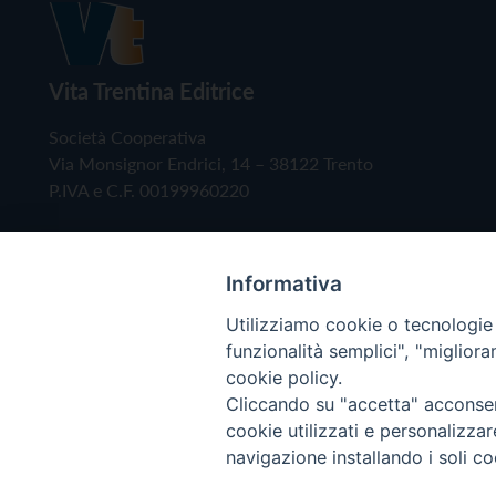
Vita Trentina Editrice
Società Cooperativa
Via Monsignor Endrici, 14 – 38122 Trento
P.IVA e C.F. 00199960220
Informativa
Utilizziamo cookie o tecnologie s
funzionalità semplici", "miglior
cookie policy.
Cliccando su "accetta" acconsent
Copyright © 2019 - Tutti i diritti riservati - Vita
cookie utilizzati e personalizza
navigazione installando i soli co
Privacy Policy