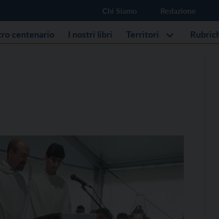
Chi Siamo
Redazione
stro centenario
I nostri libri
Territori
Rubric