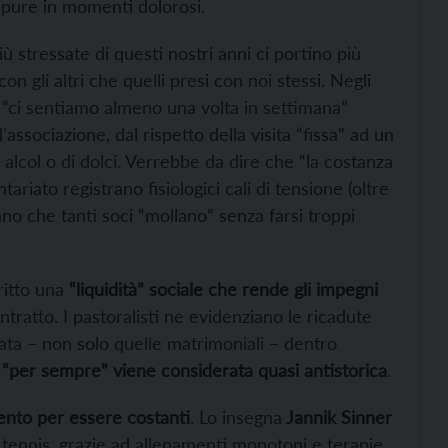
gi, pure in momenti dolorosi.
ù stressate di questi nostri anni ci portino più
con gli altri che quelli presi con noi stessi. Negli
he “ci sentiamo almeno una volta in settimana”
’associazione, dal rispetto della visita “fissa” ad un
alcol o di dolci. Verrebbe da dire che “la costanza
tariato registrano fisiologici cali di tensione (oltre
tano che tanti soci “mollano” senza farsi troppi
itto una
“liquidità” sociale che rende gli impegni
ntratto. I pastoralisti ne evidenziano le ricadute
tata – non solo quelle matrimoniali – dentro
 “per sempre” viene considerata quasi antistorica
.
ento per essere costanti
. Lo insegna
Jannik Sinner
 tennis, grazie ad allenamenti monotoni e terapie