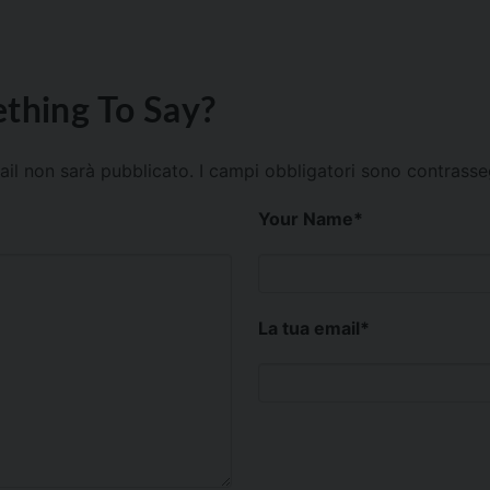
thing To Say?
mail non sarà pubblicato.
I campi obbligatori sono contrass
Your Name
*
La tua email
*