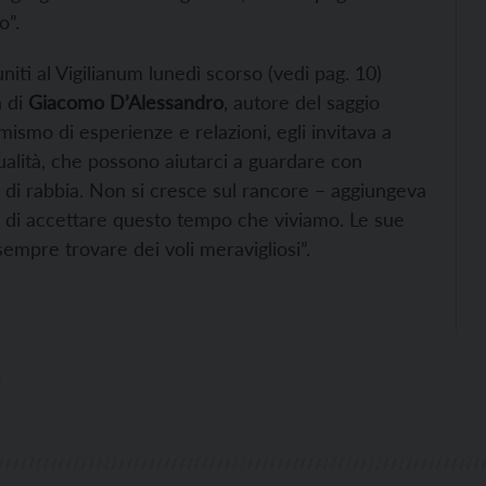
o”.
uniti al Vigilianum lunedì scorso (vedi pag. 10)
a di
Giacomo D’Alessandro
, autore del saggio
ismo di esperienze e relazioni, egli invitava a
tualità, che possono aiutarci a guardare con
e di rabbia. Non si cresce sul rancore – aggiungeva
o di accettare questo tempo che viviamo. Le sue
sempre trovare dei voli meravigliosi”.