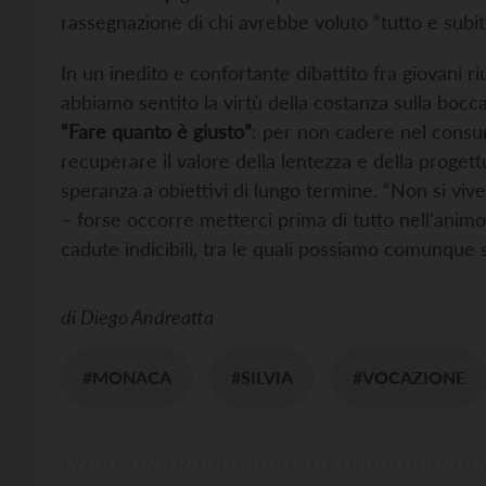
rassegnazione di chi avrebbe voluto “tutto e subit
In un inedito e confortante dibattito fra giovani ri
abbiamo sentito la virtù della costanza sulla bocc
“Fare quanto è giusto”
: per non cadere nel consum
recuperare il valore della lentezza e della proget
speranza a obiettivi di lungo termine. “Non si viv
– forse occorre metterci prima di tutto nell’anim
cadute indicibili, tra le quali possiamo comunque 
di
Diego Andreatta
#MONACA
#SILVIA
#VOCAZIONE