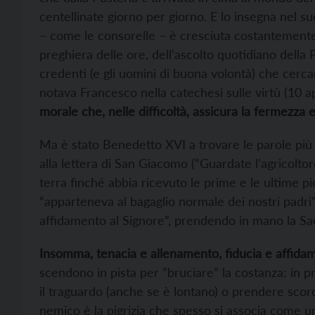
centellinate giorno per giorno. E lo insegna nel 
– come le consorelle – è cresciuta costantemente 
preghiera delle ore, dell’ascolto quotidiano della Pa
credenti (e gli uomini di buona volontà) che cerc
notava Francesco nella catechesi sulle virtù (10 
morale che, nelle difficoltà, assicura la fermezza e
Ma è stato Benedetto XVI a trovare le parole più e
alla lettera di San Giacomo (“Guardate l’agricoltor
terra finché abbia ricevuto le prime e le ultime pi
“apparteneva al bagaglio normale dei nostri padr
affidamento al Signore”, prendendo in mano la Sac
Insomma, tenacia e allenamento, fiducia e affida
scendono in pista per “bruciare” la costanza: in pr
il traguardo (anche se è lontano) o prendere scor
nemico è la pigrizia che spesso si associa come u