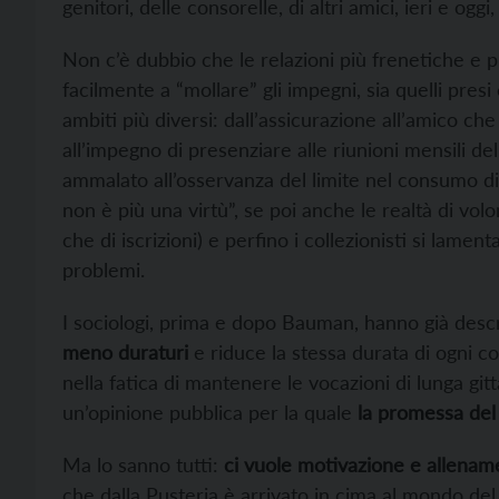
genitori, delle consorelle, di altri amici, ieri e og
Non c’è dubbio che le relazioni più frenetiche e pi
facilmente a “mollare” gli impegni, sia quelli presi 
ambiti più diversi: dall’assicurazione all’amico c
all’impegno di presenziare alle riunioni mensili dell
ammalato all’osservanza del limite nel consumo di 
non è più una virtù”, se poi anche le realtà di volon
che di iscrizioni) e perfino i collezionisti si lamen
problemi.
I sociologi, prima e dopo Bauman, hanno già descr
meno duraturi
e riduce la stessa durata di ogni co
nella fatica di mantenere le vocazioni di lunga git
un’opinione pubblica per la quale
la promessa del
Ma lo sanno tutti:
ci vuole motivazione e allenam
che dalla Pusteria è arrivato in cima al mondo del