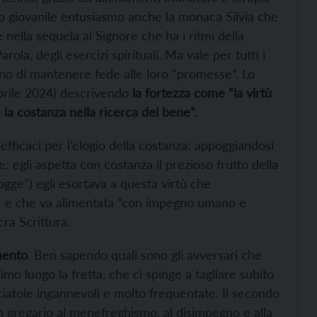
suo giovanile entusiasmo anche la monaca Silvia che
nella sequela al Signore che ha i ritmi della
rola, degli esercizi spirituali. Ma vale per tutti i
ano di mantenere fede alle loro “promesse”. Lo
aprile 2024) descrivendo
la fortezza come “la virtù
 la costanza nella ricerca del bene”.
fficaci per l’elogio della costanza: appoggiandosi
e: egli aspetta con costanza il prezioso frutto della
ogge”) egli esortava a questa virtù che
i” e che va alimentata “con impegno umano e
ra Scrittura.
mento
. Ben sapendo quali sono gli avversari che
imo luogo la fretta, che ci spinge a tagliare subito
ciatoie ingannevoli e molto frequentate. Il secondo
n gregario al menefreghismo, al disimpegno e alla