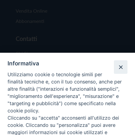
Vendita Online
Abbonamenti
Contatti
Chi Siamo
Informativa
Redazione
Scrivici
Utilizziamo cookie o tecnologie simili per
finalità tecniche e, con il tuo consenso, anche per
altre finalità ("interazioni e funzionalità semplici",
"miglioramento dell'esperienza", "misurazione" e
"targeting e pubblicità") come specificato nella
cookie policy.
Copyright © 2019 - Tutti i diritti riservati - Vit
Cliccando su "accetta" acconsenti all'utilizzo dei
Trentina Editrice
cookie. Cliccando su "personalizza" puoi avere
maggiori informazioni sui cookie utilizzati e