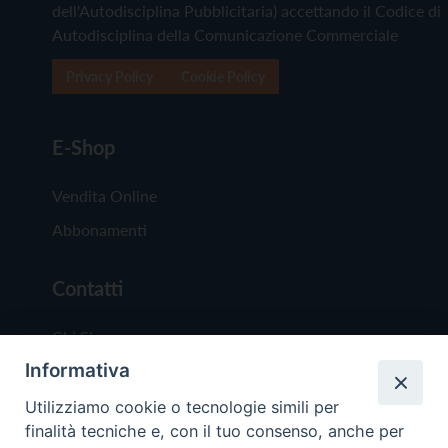
dell'Autodisciplina Pubblicitaria) accettando il Codice di
Autodisciplina della Comunicazione Commerciale
Privacy Policy
Cookie Policy
E-Shop
Vendita Online
Abbonamenti
Contatti
Chi Siamo
Informativa
Redazione
Scrivici
Utilizziamo cookie o tecnologie simili per
finalità tecniche e, con il tuo consenso, anche per