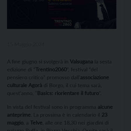
15 Maggio 2024
A fine giugno si svolgerà in
Valsugana
la sesta
edizione di “
Trentino2060
”, festival “del
pensiero critico” promosso dall’
associazione
culturale Agorà
di Borgo, il cui tema sarà,
quest’anno, “
Basics: riorientare il futuro
”.
In vista del festival sono in programma
alcune
anteprime
. La prossima è in calendario il
23
maggio
, a
Telve
, alle ore 18,30 nei giardini di
palazzo Buffa, in Piazza Vecchia. Ospite sarà il