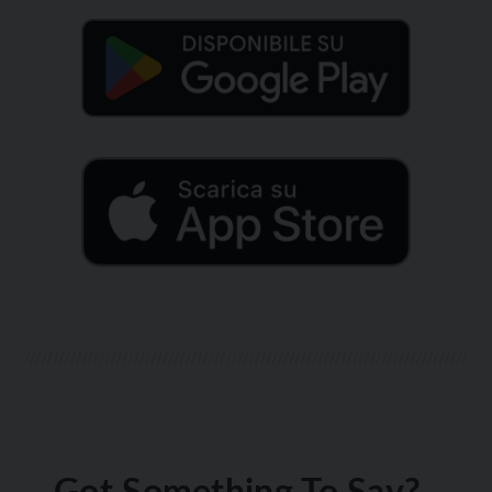
Got Something To Say?