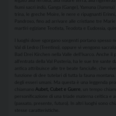
fiumi sacri indù, Ganga (Gange), Yamuna (Jumma) e 
trina, le greche Moire, le nere e ripugnanti Erinni,
Pandroso, fino ad arrivare alle cristiane tre Mari
martiri egiziane Teotista, Teodota e Eudossia, qui
I luoghi dove sgorgano sorgenti portano spesso 
Val di Ledro (Trentino), oppure vi vengono sacraliz
Bad Drei Kirchen nella Valle dell’Isarco. Anche il 
all’entrata della Val Pusteria, ha le sue tre sante
antica attribuisce alle tre beate fanciulle, che viv
funzione di dee tutelari di tutta la fauna montana.
degli esseri umani. Ma questa è una leggenda profa
chiamano
Aubet, Cubet e Guere
, un tempo chia
personificazione di una triade materna celtica e a
(passato, presente, futuro). In altri luoghi sono
stesse caratteristiche.