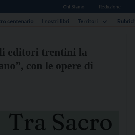
Chi Siamo
Redazione
stro centenario
I nostri libri
Territori
Rubric
 editori trentini la
no”, con le opere di