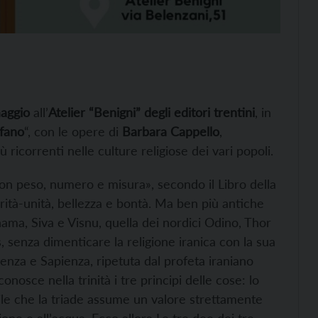
aggio
all’
Atelier “Benigni” degli editori trentini
, in
ofano
“, con le opere di
Barbara Cappello
,
ù ricorrenti nelle culture religiose dei vari popoli.
con peso, numero e misura», secondo il Libro della
erità-unità, bellezza e bontà. Ma ben più antiche
ama, Siva e Visnu, quella dei nordici Odino, Thor
s, senza dimenticare la religione iranica con la sua
otenza e Sapienza, ripetuta dal profeta iraniano
nosce nella trinità i tre principi delle cose: lo
inile che la triade assume un valore strettamente
azione e all’acqua. Ecco allora Le tre dee dei tre