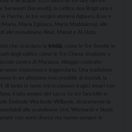
Sarasvati (Sarasvati), la celtica dea Brigit una e
 le Parche, le tre vergini ateniesi Aglauro, Erse e
e (Maria, Maria Egiziaca, Maria Maddalena), alle
ndi alle musulmane Altat, Manat e Al-Uzzà.
nomi che ricordano la
trinità
, come le Tre Sorelle in
zati degli edifici, come le Tre Chiese innalzate a
piccolo centro di Maranza, villaggio costruito
 dal nome misterioso e leggendario. Una tradizione
evano in un altopiano inaccessibile ai mortali, la
 E di tanto in tanto intrecciavano tragici amori con
na, il lato umano del sacro. Le tre fanciulle si
mate Embede-Warbede-Wilbede, sicuramente la
ssimilabili alle scandinave Urd, Werbandi e Skuld
 chiamate con nomi diversi ma hanno sempre le