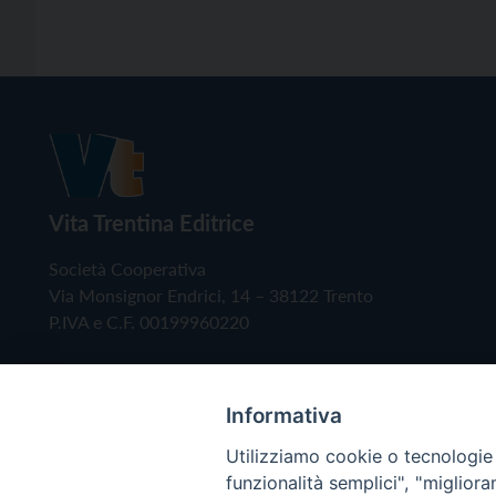
Vita Trentina Editrice
Società Cooperativa
Via Monsignor Endrici, 14 – 38122 Trento
P.IVA e C.F. 00199960220
Informativa
Utilizziamo cookie o tecnologie s
funzionalità semplici", "miglior