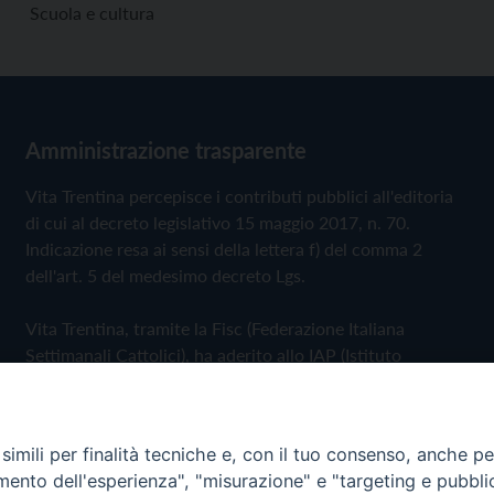
Scuola e cultura
Amministrazione trasparente
Vita Trentina percepisce i contributi pubblici all'editoria
di cui al decreto legislativo 15 maggio 2017, n. 70.
Indicazione resa ai sensi della lettera f) del comma 2
dell'art. 5 del medesimo decreto Lgs.
Vita Trentina, tramite la Fisc (Federazione Italiana
Settimanali Cattolici), ha aderito allo IAP (Istituto
dell'Autodisciplina Pubblicitaria) accettando il Codice di
Autodisciplina della Comunicazione Commerciale
imili per finalità tecniche e, con il tuo consenso, anche per 
Privacy Policy
Cookie Policy
amento dell'esperienza", "misurazione" e "targeting e pubbli