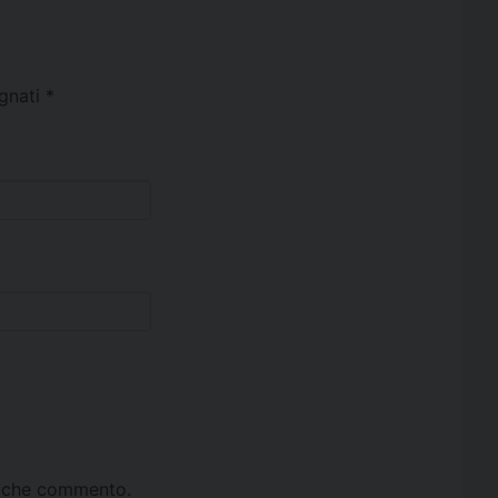
egnati
*
ta che commento.