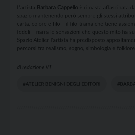
L’artista
Barbara Cappello
è rimasta affascinata 
spazio mantenendo però sempre gli stessi attributi
carta, colore e filo – il filo-trama che tiene assie
fedeli – narra le sensazioni che questo mito ha s
Spazio Atelier l’artista ha predisposto appositame
percorsi tra realismo, sogno, simbologia e folklore
di
redazione VT
#ATELIER BENIGNI DEGLI EDITORI
#BARBA