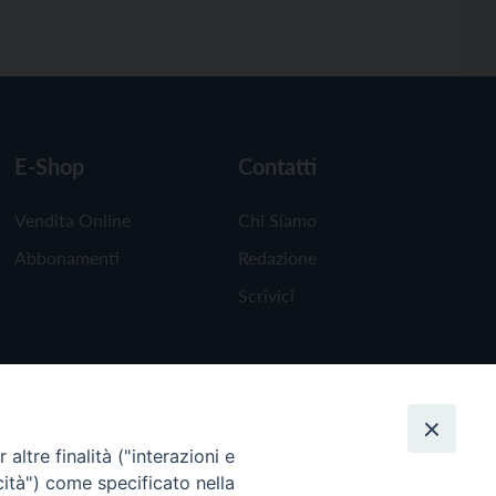
E-Shop
Contatti
Vendita Online
Chi Siamo
Abbonamenti
Redazione
Scrivici
altre finalità ("interazioni e
cità") come specificato nella