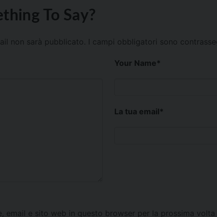
thing To Say?
mail non sarà pubblicato.
I campi obbligatori sono contrass
Your Name
*
La tua email
*
e, email e sito web in questo browser per la prossima vol