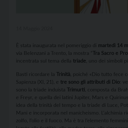
14 Maggio 2024
È stata inaugurata nel pomeriggio di
martedì 14 m
via Belenzani a Trento, la mostra “
Tra Sacro e Pr
incentrata sul tema della
triade
, uno dei simboli pi
Basti ricordare la
Trinità
, poiché «Dio tutto fece 
Sapienza (XI, 21), e
tre sono gli attributi di Dio
: v
sono la triade induista
Trimurti
, composta da Brah
e Freyr, e quella dei latini Jupiter, Mars e Quirinu
idea della trinità del tempo e la triade di Luce, P
Mani e incorporata nel manicheismo. L’alchimia rico
zolfo, l’olio e il fuoco. Ma è tra l’elemento femm
legato alla fertilità, alla madre terra, alla rigener