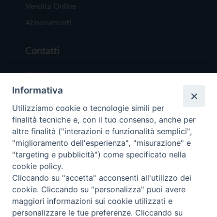
Vendita Online
Abbonamenti
Contatti
Chi Siamo
Informativa
Redazione
Scrivici
Utilizziamo cookie o tecnologie simili per
finalità tecniche e, con il tuo consenso, anche per
altre finalità ("interazioni e funzionalità semplici",
"miglioramento dell'esperienza", "misurazione" e
"targeting e pubblicità") come specificato nella
cookie policy.
Copyright © 2019 - Tutti i diritti riservati - Vit
Cliccando su "accetta" acconsenti all'utilizzo dei
Trentina Editrice
cookie. Cliccando su "personalizza" puoi avere
maggiori informazioni sui cookie utilizzati e
Privacy Policy
personalizzare le tue preferenze. Cliccando su