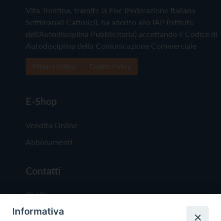
Vita Trentina, tramite la Fisc (Federazione Italiana
Settimanali Cattolici), ha aderito allo IAP (Istituto
dell'Autodisciplina Pubblicitaria) accettando il Codice di
Autodisciplina della Comunicazione Commerciale
Privacy Policy
Cookie Policy
E-Shop
Vendita Online
Abbonamenti
Contatti
Chi Siamo
Informativa
Redazione