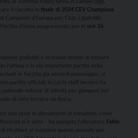
tto, la Trentino Volley torna in campo oggi,
are il riscatto in
finale di 2024 CEV Champions
 di Campione d’Europa per Club, i gialloblù
 Fischio d’inizio programmato per le
ore 16
mazione gialloblù è di nuovo tempo di tornare
do l’ultima e la più importante partita della
ivati in Turchia già venerdì pomeriggio, al
a partite ufficiali, in cui lo staff tecnico ha
 notevole volume di attività per giungere nel
to di vista tecnico sia fisico.
nere una serie di allenamenti al completo, come
ferenza si è vista – ha spiegato l’allenatore
Fabio
di sfruttare al massimo questo periodo per
ente possibili. I giocatori si sono meritati questa