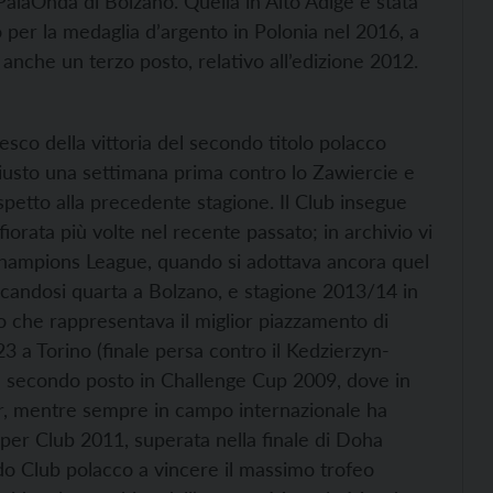
 PalaOnda di Bolzano. Quella in Alto Adige è stata
io per la medaglia d’argento in Polonia nel 2016, a
anche un terzo posto, relativo all’edizione 2012.
esco della vittoria del secondo titolo polacco
 giusto una settimana prima contro lo Zawiercie e
spetto alla precedente stagione. Il Club insegue
fiorata più volte nel recente passato; in archivio vi
i Champions League, quando si adottava ancora quel
ficandosi quarta a Bolzano, e stagione 2013/14 in
to che rappresentava il miglior piazzamento di
 a Torino (finale persa contro il Kedzierzyn-
 il secondo posto in Challenge Cup 2009, dove in
zmir, mentre sempre in campo internazionale ha
per Club 2011, superata nella finale di Doha
ndo Club polacco a vincere il massimo trofeo