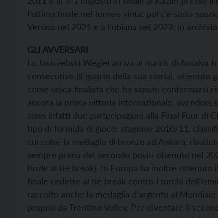
2011 e al 3-1 imposto in finale al Kazan presso il
l’ultima finale nel torneo vinta; poi c’è stato spaz
Verona nel 2021 e a Lubiana nel 2022; in archivio 
GLI AVVERSARI
Lo Jastrzebski Wegiel arriva al match di Antalya fr
consecutivo (il quarto della sua storia), ottenuto
come unica finalista che ha saputo confermarsi ri
ancora la prima vittoria internazionale, avendola s
sono infatti due partecipazioni alla Final Four d
tipo di formula di gioco: stagione 2010/11, classi
cui colse la medaglia di bronzo ad Ankara, risulta
sempre prima del secondo posto ottenuto nel 2023
Kozle al tie break). In Europa ha inoltre ottenuto
finale cedette al tie break contro i turchi dell’I
raccolto anche la medaglia d’argento al Mondiale 
proprio da Trentino Volley. Per diventare il seco