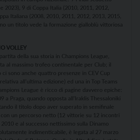
 2023), 9 di Coppa Italia (2010, 2011, 2012,
pa Italiana (2008, 2010, 2011, 2012, 2013, 2015,
no un titolo vede la formazione gialloblù vittoriosa
NO VOLLEY
artita della sua storia in Champions League,
a al massimo trofeo continentale per Club; il
ivio ci sono anche quattro presenze in CEV Cup
relativa all’ultima edizione) ed una in Top Teams
hampions League è ricco di pagine davvero epiche:
009 a Praga, quando opposta all’Iraklis Thessaloniki
tando il titolo dopo aver superato in semifinale
con un percorso netto (12 vittorie su 12 incontri
io 2010 e al successo nettissimo sulla Dinamo
solutamente indimenticabile, è legata al 27 marzo