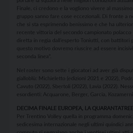
Finale, ci credono e la vogliono vivere al massim
gruppo sanno fare cose eccezionali. Di fronte a 
che si sta esprimendo benissimo e che ha ulterio
recente vittoria del secondo campionato polacco co
diretta in regia dall’esperto Toniutti, con battito
questo motivo dovremo riuscire ad essere incisivi
seconda linea”.
Nel roster sono sette i giocatori ad aver già dis
gialloblù: Michieletto (edizioni 2021 e 2022), Pod
Cavuto (2022), Sbertoli (2022), Lavia (2022). Nessu
esordienti: Acquarone, Berger, Garcia, Kozamernik
DECIMA FINALE EUROPEA, LA QUARANTATREE
Per Trentino Volley quella in programma domenica 
sedicesima internazionale negli ultimi quindici ann
computo si segnalano anche i ventisei ultimi atti 