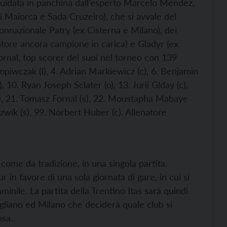
 guidata in panchina dall’esperto Marcelo Mendez,
di Maiorca e Sada Cruzeiro), che si avvale del
connazionale Patry (ex Cisterna e Milano), dei
tore ancora campione in carica) e Gladyr (ex
ornal, top scorer dei suoi nel torneo con 139
opiwczak (l), 4. Adrian Markiewicz (c), 6. Benjamin
), 10. Ryan Joseph Sclater (o), 13. Jurii Glday (c),
p), 21. Tomasz Fornal (s), 22. Moustapha Mabaye
zwik (s), 99. Norbert Huber (c). Allenatore
me da tradizione, in una singola partita.
r in favore di una sola giornata di gare, in cui si
nile. La partita della Trentino Itas sarà quindi
egliano ed Milano che deciderà quale club si
sa.