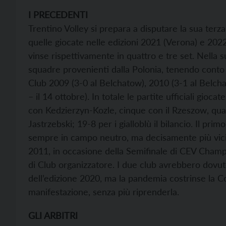
I PRECEDENTI
Trentino Volley si prepara a disputare la sua ter
quelle giocate nelle edizioni 2021 (Verona) e 202
vinse rispettivamente in quattro e tre set. Nella s
squadre provenienti dalla Polonia, tenendo conto 
Club 2009 (3-0 al Belchatow), 2010 (3-1 al Belcha
– il 14 ottobre). In totale le partite ufficiali gioc
con Kedzierzyn-Kozle, cinque con il Rzeszow, qu
Jastrzebski; 19-8 per i gialloblù il bilancio. Il pr
sempre in campo neutro, ma decisamente più vicin
2011, in occasione della Semifinale di CEV Champi
di Club organizzatore. I due club avrebbero dovuto
dell’edizione 2020, ma la pandemia costrinse la 
manifestazione, senza più riprenderla.
GLI ARBITRI