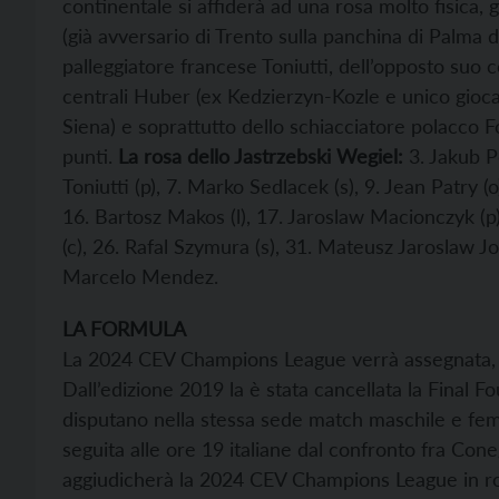
continentale si affiderà ad una rosa molto fisica,
(già avversario di Trento sulla panchina di Palma 
palleggiatore francese Toniutti, dell’opposto suo 
centrali Huber (ex Kedzierzyn-Kozle e unico gioca
Siena) e soprattutto dello schiacciatore polacco F
punti.
La rosa dello Jastrzebski Wegiel:
3. Jakub P
Toniutti (p), 7. Marko Sedlacek (s), 9. Jean Patry (o
16. Bartosz Makos (l), 17. Jaroslaw Macionczyk (
(c), 26. Rafal Szymura (s), 31. Mateusz Jaroslaw Jo
Marcelo Mendez.
LA FORMULA
La 2024 CEV Champions League verrà assegnata, co
Dall’edizione 2019 la è stata cancellata la Final Fou
disputano nella stessa sede match maschile e femmi
seguita alle ore 19 italiane dal confronto fra Con
aggiudicherà la 2024 CEV Champions League in ro