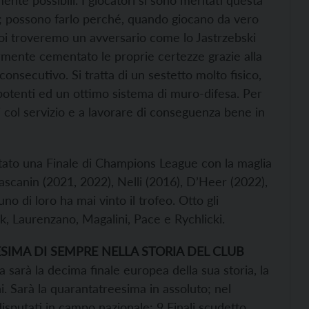
o; possono farlo perché, quando giocano da vero
noi troveremo un avversario come lo Jastrzebski
rmente cementato le proprie certezze grazie alla
nsecutivo. Si tratta di un sestetto molto fisico,
ri potenti ed un ottimo sistema di muro-difesa. Per
 col servizio e a lavorare di conseguenza bene in
putato una Finale di Champions League con la maglia
rascanin (2021, 2022), Nelli (2016), D’Heer (2022),
no di loro ha mai vinto il trofeo. Otto gli
, Laurenzano, Magalini, Pace e Rychlicki.
SIMA DI SEMPRE NELLA STORIA DEL CLUB
sarà la decima finale europea della sua storia, la
i. Sarà la quarantatreesima in assoluto; nel
disputati in campo nazionale: 9 Finali scudetto