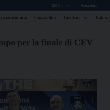
Chi Siamo
Redazione
stro centenario
I nostri libri
Territori
Rubric
ampo per la finale di CEV