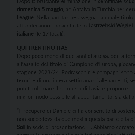
Dopo la bruciante eliminazione in semifinale scude
domenica 5 maggio
, ad Antalya in Turchia per cerc
League
. Nella partita che assegna l’annuale titolo
affronteranno i polacchi dello
Jastrzebski Wegiel
.
italiane
(le 17 locali).
QUI TRENTINO ITAS
Dopo poco meno di due anni di attesa, per la for
all’assalto del titolo di Campione d’Europa, giocan
stagione 2023/24. Podrascanin e compagni sono arr
termine di una intera settimana di allenamenti, senz
potuto ultimare il recupero di Lavia e proporre un
miglior modo possibile all’appuntamento, sia dal pun
“Il recupero di Daniele ci ha consentito di soste
non succedeva da due mesi a questa parte e la dif
Soli
in sede di presentazione – . Abbiamo cercato 
portare la squadra nelle migliori condizioni attualm