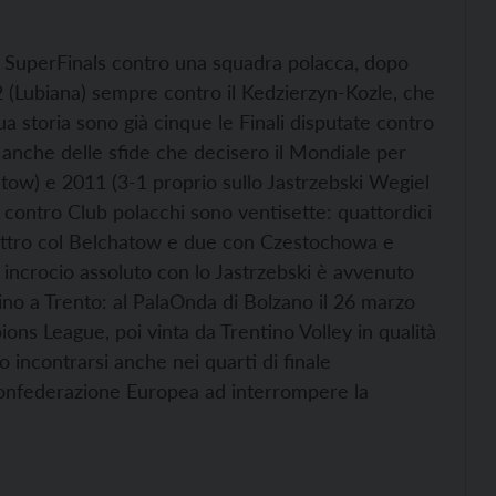
za SuperFinals contro una squadra polacca, dopo
2 (Lubiana) sempre contro il Kedzierzyn-Kozle, che
ua storia sono già cinque le Finali disputate contro
anche delle sfide che decisero il Mondiale per
tow) e 2011 (3-1 proprio sullo Jastrzebski Wegiel
ate contro Club polacchi sono ventisette: quattordici
attro col Belchatow e due con Czestochowa e
imo incrocio assoluto con lo Jastrzebski è avvenuto
o a Trento: al PalaOnda di Bolzano il 26 marzo
ons League, poi vinta da Trentino Volley in qualità
 incontrarsi anche nei quarti di finale
Confederazione Europea ad interrompere la