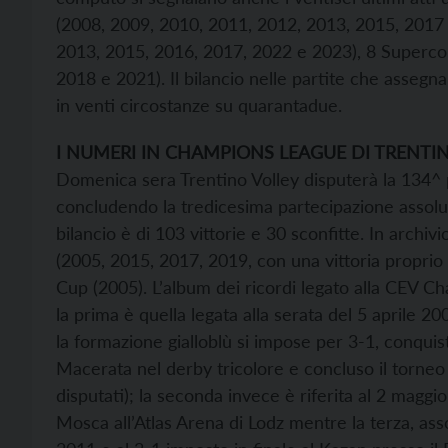
(2008, 2009, 2010, 2011, 2012, 2013, 2015, 2017 e
2013, 2015, 2016, 2017, 2022 e 2023), 8 Supercop
2018 e 2021). Il bilancio nelle partite che assegna
in venti circostanze su quarantadue.
I NUMERI IN CHAMPIONS LEAGUE DI TRENTI
Domenica sera Trentino Volley disputerà la 134^ p
concludendo la tredicesima partecipazione assolut
bilancio è di 103 vittorie e 30 sconfitte. In arch
(2005, 2015, 2017, 2019, con una vittoria proprio 
Cup (2005). L’album dei ricordi legato alla CEV C
la prima è quella legata alla serata del 5 aprile 2
la formazione gialloblù si impose per 3-1, conquis
Macerata nel derby tricolore e concluso il torneo 
disputati); la seconda invece è riferita al 2 magg
Mosca all’Atlas Arena di Lodz mentre la terza, as