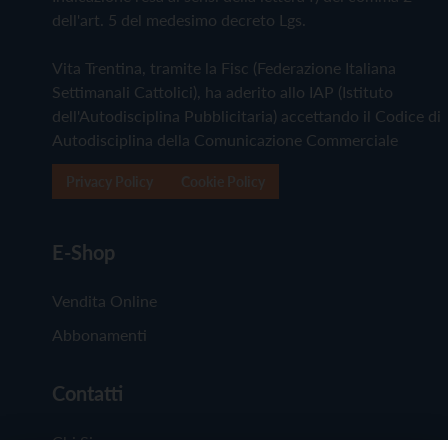
dell'art. 5 del medesimo decreto Lgs.
Vita Trentina, tramite la Fisc (Federazione Italiana
Settimanali Cattolici), ha aderito allo IAP (Istituto
dell'Autodisciplina Pubblicitaria) accettando il Codice di
Autodisciplina della Comunicazione Commerciale
Privacy Policy
Cookie Policy
E-Shop
Vendita Online
Abbonamenti
Contatti
Chi Siamo