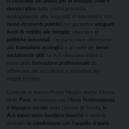
la
centralità del lavoro per lo sviluppo civile e
democratico
della nostra provincia
analogamente alla necessità di intervenire con
nuovi strumenti pubblici
per garantire
adeguati
livelli di reddito alle famiglie
, rilanciare le
politiche industriali
con particolare attenzione
alla
transizione ecologica
e al ruolo dei
lavori
socialmente utili
. Le Acli rilanciano infine il
tema della
formazione professionale
da
affiancare alle eccellenze e vocazioni dei
singoli territori.
Centrale in questo Primo Maggio anche il tema
delle
Pace
. In sintonia con l’
Area Testimonianza
e Impegno sociale
della Diocesi di Trento,
le
Acli esporranno bandiere bianche
e simboli
analoghi
in condivisione con l’appello di papa