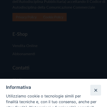
dell'Autodisciplina Pubblicitaria) accettando il Codice di
Autodisciplina della Comunicazione Commerciale
Privacy Policy
Cookie Policy
E-Shop
Vendita Online
Abbonamenti
Contatti
Chi Siamo
Informativa
Redazione
Scrivici
Utilizziamo cookie o tecnologie simili per
finalità tecniche e, con il tuo consenso, anche per