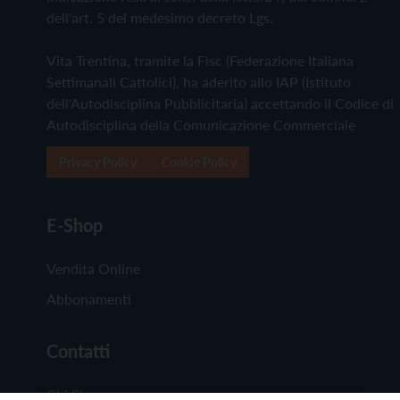
dell'art. 5 del medesimo decreto Lgs.
Vita Trentina, tramite la Fisc (Federazione Italiana
Settimanali Cattolici), ha aderito allo IAP (Istituto
dell'Autodisciplina Pubblicitaria) accettando il Codice di
Autodisciplina della Comunicazione Commerciale
Privacy Policy
Cookie Policy
E-Shop
Vendita Online
Abbonamenti
Contatti
Chi Siamo