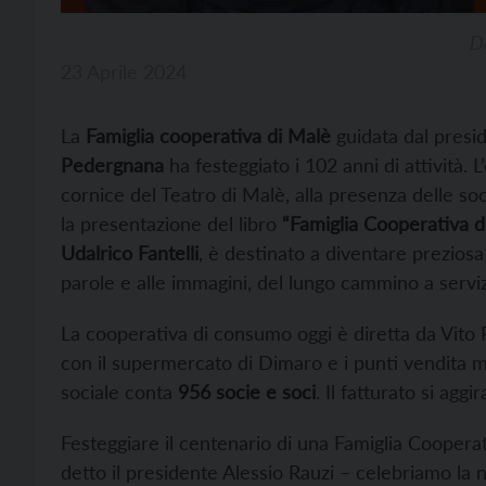
Da
23 Aprile 2024
La
Famiglia cooperativa di Malè
guidata dal presi
Pedergnana
ha festeggiato i 102 anni di attività. 
cornice del Teatro di Malè, alla presenza delle soc
la presentazione del libro
“Famiglia Cooperativa di 
Udalrico Fantelli
, è destinato a diventare preziosa
parole e alle immagini, del lungo cammino a serviz
La cooperativa di consumo oggi è diretta da Vito 
con il supermercato di Dimaro e i punti vendita m
sociale conta
956 socie e soci
. Il fatturato si agg
Festeggiare il centenario di una Famiglia Coopera
detto il presidente Alessio Rauzi – celebriamo la n