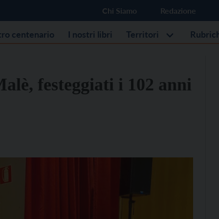
Chi Siamo
Redazione
stro centenario
I nostri libri
Territori
Rubric
lè, festeggiati i 102 anni