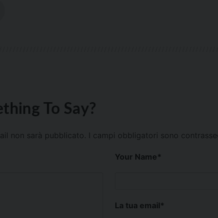
thing To Say?
mail non sarà pubblicato.
I campi obbligatori sono contrass
Your Name
*
La tua email
*