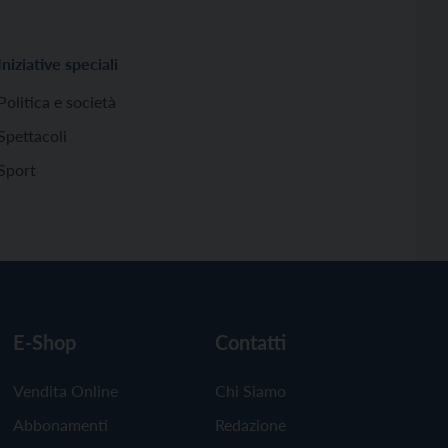
Iniziative speciali
Politica e società
Spettacoli
Sport
E-Shop
Contatti
Vendita Online
Chi Siamo
Abbonamenti
Redazione