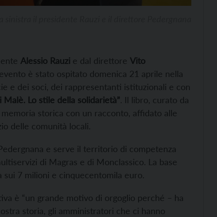
 sinistra il presidente Rauzi e il direttore Pedergnana
dente
Alessio Rauzi
e dal direttore
Vito
L’evento è stato ospitato domenica 21 aprile nella
ie e dei soci, dei rappresentanti istituzionali e con
Malè. Lo stile della solidarietà”
. Il libro, curato da
 memoria storica con un racconto, affidato alle
io delle comunità locali.
Pedergnana e serve il territorio di competenza
ultiservizi di Magras e di Monclassico. La base
ira sui 7 milioni e cinquecentomila euro.
tiva è “un grande motivo di orgoglio perché – ha
ostra storia, gli amministratori che ci hanno