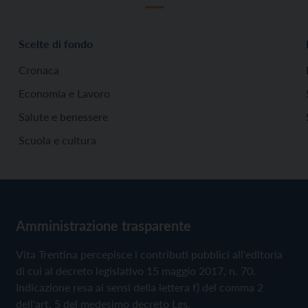
Scelte di fondo
Cronaca
Economia e Lavoro
Salute e benessere
Scuola e cultura
Amministrazione trasparente
Vita Trentina percepisce i contributi pubblici all'editoria
di cui al decreto legislativo 15 maggio 2017, n. 70.
Indicazione resa ai sensi della lettera f) del comma 2
dell'art. 5 del medesimo decreto Lgs.