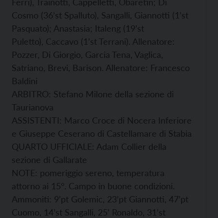
Ferri), Trainotti, Cappelletti, Obaretin; Di
Cosmo (36’st Spalluto), Sangalli, Giannotti (1’st
Pasquato); Anastasia; Italeng (19’st
Puletto), Caccavo (1’st Terrani). Allenatore:
Pozzer, Di Giorgio, Garcia Tena, Vaglica,
Satriano, Brevi, Barison. Allenatore: Francesco
Baldini
ARBITRO: Stefano Milone della sezione di
Taurianova
ASSISTENTI: Marco Croce di Nocera Inferiore
e Giuseppe Ceserano di Castellamare di Stabia
QUARTO UFFICIALE: Adam Collier della
sezione di Gallarate
NOTE: pomeriggio sereno, temperatura
attorno ai 15°. Campo in buone condizioni.
Ammoniti: 9’pt Golemic, 23’pt Giannotti, 47’pt
Cuomo, 14’st Sangalli, 25’ Ronaldo, 31’st