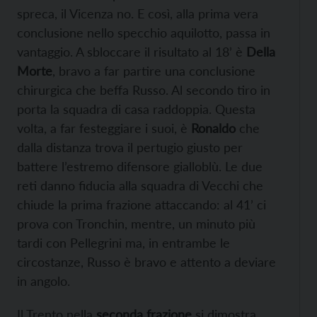
spreca, il Vicenza no. E così, alla prima vera
conclusione nello specchio aquilotto, passa in
vantaggio. A sbloccare il risultato al 18’ è
Della
Morte
, bravo a far partire una conclusione
chirurgica che beffa Russo. Al secondo tiro in
porta la squadra di casa raddoppia. Questa
volta, a far festeggiare i suoi, è
Ronaldo
che
dalla distanza trova il pertugio giusto per
battere l’estremo difensore gialloblù. Le due
reti danno fiducia alla squadra di Vecchi che
chiude la prima frazione attaccando: al 41’ ci
prova con Tronchin, mentre, un minuto più
tardi con Pellegrini ma, in entrambe le
circostanze, Russo è bravo e attento a deviare
in angolo.
Il Trento nella
seconda frazione
si dimostra