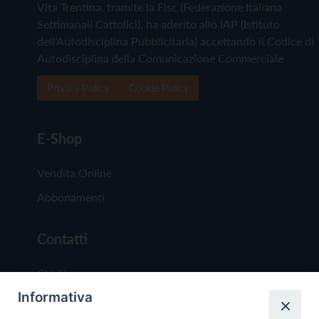
Vita Trentina, tramite la Fisc (Federazione Italiana
Settimanali Cattolici), ha aderito allo IAP (Istituto
dell'Autodisciplina Pubblicitaria) accettando il Codice di
Autodisciplina della Comunicazione Commerciale
Privacy Policy
Cookie Policy
E-Shop
Vendita Online
Abbonamenti
Contatti
Chi Siamo
Informativa
Redazione