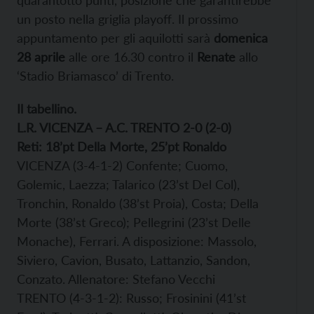
quarantotto punti, posizione che garantirebbe
un posto nella griglia playoff. Il prossimo
appuntamento per gli aquilotti sarà
domenica
28 aprile
alle ore 16.30 contro il
Renate
allo
‘Stadio Briamasco’ di Trento.
Il tabellino.
L.R. VICENZA – A.C. TRENTO 2-0 (2-0)
Reti: 18’pt Della Morte, 25’pt Ronaldo
VICENZA (3-4-1-2) Confente; Cuomo,
Golemic, Laezza; Talarico (23’st Del Col),
Tronchin, Ronaldo (38’st Proia), Costa; Della
Morte (38’st Greco); Pellegrini (23’st Delle
Monache), Ferrari. A disposizione: Massolo,
Siviero, Cavion, Busato, Lattanzio, Sandon,
Conzato. Allenatore: Stefano Vecchi
TRENTO (4-3-1-2): Russo; Frosinini (41’st