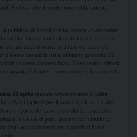
off. E chissà che il meglio non debba ancora
ie al pubblico di Napoli che ha creato un ambiente
la partita: faccio i complimenti alla mia squadra,
xtra sforzo, specialmente in difesa nel secondo
 ci siamo passati la palla, abbiamo generato 28
o stati davvero davvero bravi. È l’ennesima vittoria
questa squadra è il nostro vero motore”, il commento
ica 28 aprile
quando affronteranno la
Estra
ipolSai: i biglietti per il match (palla a due alle
 Store di Corso del Lavoro e della Scienza, 20 e
Bologna, a caccia di punti pesanti per chiudere
ista degli accoppiamenti per i quarti di finale
aggio.