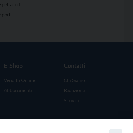
Spettacoli
Sport
E-Shop
Contatti
Vendita Online
Chi Siamo
Abbonamenti
Redazione
Scrivici