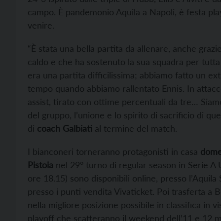
campo. È pandemonio Aquila a Napoli, è festa play
venire.
“È stata una bella partita da allenare, anche graz
caldo e che ha sostenuto la sua squadra per tutta 
era una partita difficilissima; abbiamo fatto un e
tempo quando abbiamo rallentato Ennis. In attacco
assist, tirato con ottime percentuali da tre… Siam
del gruppo, l’unione e lo spirito di sacrificio di 
di
coach Galbiati
al termine del match.
I bianconeri torneranno protagonisti in casa
domen
Pistoia
nel 29° turno di regular season in Serie A Un
ore 18.15) sono disponibili online, presso l’Aquila
presso i punti vendita Vivaticket. Poi trasferta a 
nella migliore posizione possibile in classifica in v
playoff che scatteranno il weekend dell’11 e 12 m