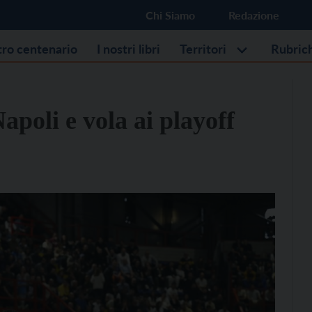
Chi Siamo
Redazione
stro centenario
I nostri libri
Territori
Rubric
apoli e vola ai playoff