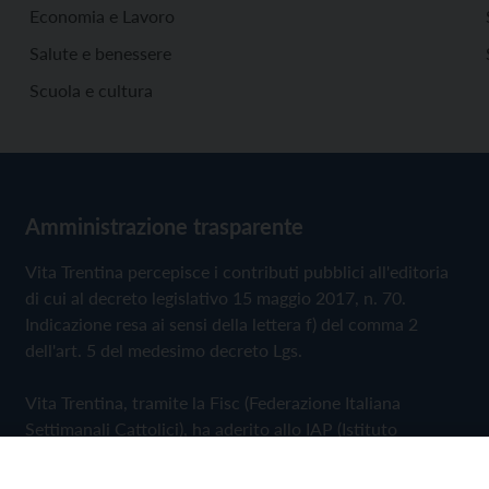
Economia e Lavoro
Salute e benessere
Scuola e cultura
Amministrazione trasparente
Vita Trentina percepisce i contributi pubblici all'editoria
di cui al decreto legislativo 15 maggio 2017, n. 70.
Indicazione resa ai sensi della lettera f) del comma 2
dell'art. 5 del medesimo decreto Lgs.
Vita Trentina, tramite la Fisc (Federazione Italiana
Settimanali Cattolici), ha aderito allo IAP (Istituto
dell'Autodisciplina Pubblicitaria) accettando il Codice di
Autodisciplina della Comunicazione Commerciale