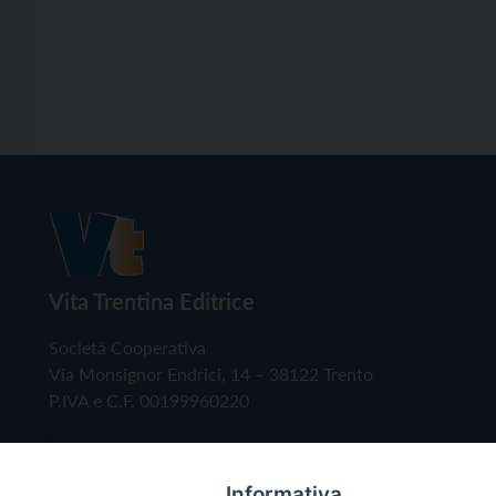
Vita Trentina Editrice
Società Cooperativa
Via Monsignor Endrici, 14 – 38122 Trento
P.IVA e C.F. 00199960220
Informativa