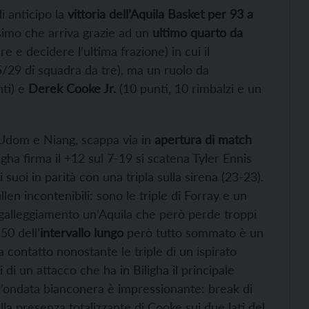
i anticipo la
vittoria dell’Aquila Basket per 93 a
ssimo che arriva grazie ad un
ultimo quarto da
re e decidere l’ultima frazione) in cui il
15/29 di squadra da tre), ma un ruolo da
ti) e
Derek Cooke Jr.
(10 punti, 10 rimbalzi e un
, Udom e Niang, scappa via in
apertura di match
igha firma il +12 sul 7-19 si scatena Tyler Ennis
suoi in parità con una tripla sulla sirena (23-23).
len incontenibili: sono le triple di Forray e un
 di galleggiamento un’Aquila che però perde troppi
50 dell’
intervallo lungo
però tutto sommato è un
a contatto nonostante le triple di un ispirato
 un attacco che ha in Biligha il principale
l’ondata bianconera è impressionante: break di
dalla presenza totalizzante di Cooke sui due lati del