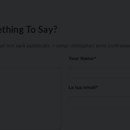
thing To Say?
mail non sarà pubblicato.
I campi obbligatori sono contrass
Your Name
*
La tua email
*