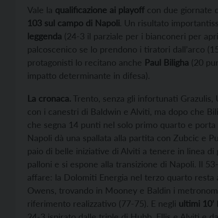
Vale la
qualificazione ai playoff
con due giornate d
103 sul campo di Napoli
. Un risultato importanti
leggenda
(24-3 il parziale per i bianconeri per apri
palcoscenico se lo prendono i tiratori dall’arco (
protagonisti lo recitano anche
Paul Biligha
(20 pun
impatto determinante in difesa).
La cronaca.
Trento, senza gli infortunati Grazulis
con i canestri di Baldwin e Alviti, ma dopo che Bil
che segna 14 punti nel solo primo quarto e porta i 
Napoli dà una spallata alla partita con Zubcic e Pul
paio di belle iniziative di Alviti a tenere in linea
palloni e si espone alla transizione di Napoli. Il 53-
affare: la Dolomiti Energia nel terzo quarto resta 
Owens, trovando in Mooney e Baldin i metronomi di
riferimento realizzativo (77-75). E negli
ultimi 10’
24-3 ispirato dalle triple di Hubb, Ellis e Alviti e 