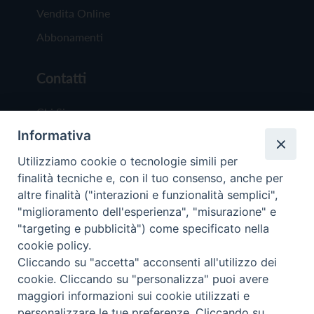
Vendita Online
Abbonamenti
Contatti
Chi Siamo
Informativa
Redazione
Scrivici
Utilizziamo cookie o tecnologie simili per
finalità tecniche e, con il tuo consenso, anche per
altre finalità ("interazioni e funzionalità semplici",
"miglioramento dell'esperienza", "misurazione" e
"targeting e pubblicità") come specificato nella
cookie policy.
Copyright © 2019 - Tutti i diritti riservati - Vit
Cliccando su "accetta" acconsenti all'utilizzo dei
Trentina Editrice
cookie. Cliccando su "personalizza" puoi avere
maggiori informazioni sui cookie utilizzati e
Privacy Policy
personalizzare le tue preferenze. Cliccando su