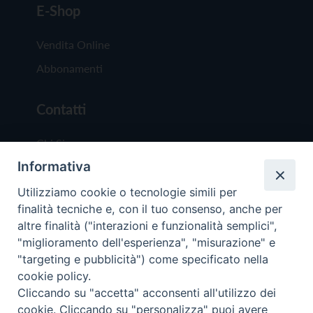
E-Shop
Vendita Online
Abbonamenti
Contatti
Chi Siamo
Informativa
Redazione
Scrivici
Utilizziamo cookie o tecnologie simili per
finalità tecniche e, con il tuo consenso, anche per
altre finalità ("interazioni e funzionalità semplici",
"miglioramento dell'esperienza", "misurazione" e
"targeting e pubblicità") come specificato nella
cookie policy.
Copyright © 2019 - Tutti i diritti riservati - Vit
Cliccando su "accetta" acconsenti all'utilizzo dei
Trentina Editrice
cookie. Cliccando su "personalizza" puoi avere