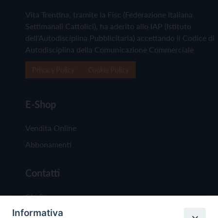
Vita Trentina, tramite la Fisc (Federazione Italiana
Settimanali Cattolici), ha aderito allo IAP (Istituto
dell'Autodisciplina Pubblicitaria) accettando il Codice di
Autodisciplina della Comunicazione Commerciale
Privacy Policy
Cookie Policy
E-Shop
Vendita Online
Abbonamenti
Contatti
Chi Siamo
Informativa
Redazione