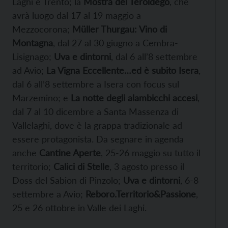
Laghi e Trento; la
Mostra del Teroldego
, che
avrà luogo dal 17 al 19 maggio a
Mezzocorona;
Müller Thurgau: Vino di
Montagna
, dal 27 al 30 giugno a Cembra-
Lisignago;
Uva e dintorni
, dal 6 all’8 settembre
ad Avio;
La Vigna Eccellente…ed è subito Isera
,
dal 6 all’8 settembre a Isera con focus sul
Marzemino; e
La notte degli alambicchi accesi
,
dal 7 al 10 dicembre a Santa Massenza di
Vallelaghi, dove è la grappa tradizionale ad
essere protagonista. Da segnare in agenda
anche
Cantine Aperte
, 25-26 maggio su tutto il
territorio;
Calici di Stelle
, 3 agosto presso il
Doss del Sabion di Pinzolo;
Uva e dintorni
, 6-8
settembre a Avio;
Reboro.Territorio&Passione
,
25 e 26 ottobre in Valle dei Laghi.