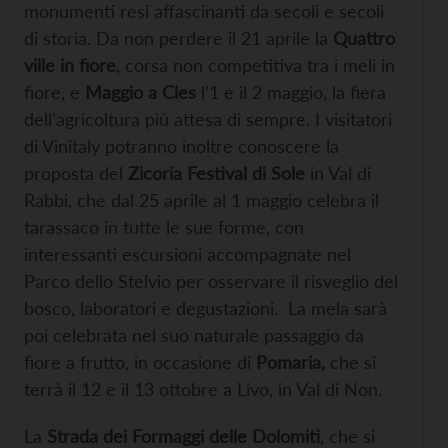
monumenti resi affascinanti da secoli e secoli
di storia. Da non perdere il 21 aprile la
Quattro
ville in fiore
,
corsa non competitiva tra i meli in
fiore, e
Maggio a Cles
l’1 e il 2 maggio, la fiera
dell’agricoltura più attesa di sempre. I visitatori
di Vinitaly potranno inoltre conoscere la
proposta del
Zicoria Festival di Sole
in Val di
Rabbi, che dal 25 aprile al 1 maggio celebra il
tarassaco in tutte le sue forme, con
interessanti escursioni accompagnate nel
Parco dello Stelvio per osservare il risveglio del
bosco, laboratori e degustazioni. La mela sarà
poi celebrata nel suo naturale passaggio da
fiore a frutto, in occasione di
Pomaria,
che si
terrà il 12 e il
13 ottobre
a Livo, in Val di Non.
La
Strada dei Formaggi delle Dolomiti
, che si