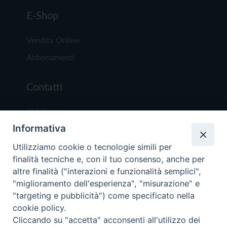
E-Shop
Vendita Online
Abbonamenti
Contatti
Chi Siamo
Informativa
Redazione
Scrivici
Utilizziamo cookie o tecnologie simili per
finalità tecniche e, con il tuo consenso, anche per
altre finalità ("interazioni e funzionalità semplici",
"miglioramento dell'esperienza", "misurazione" e
"targeting e pubblicità") come specificato nella
cookie policy.
Copyright © 2019 - Tutti i diritti riservati - Vit
Cliccando su "accetta" acconsenti all'utilizzo dei
Trentina Editrice