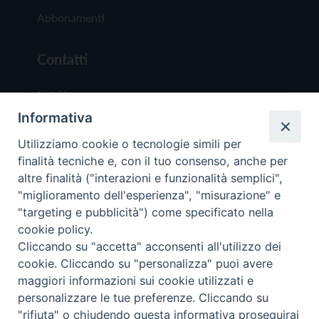
Abbonamenti
Contatti
Chi Siamo
Informativa
Redazione
Scrivici
Utilizziamo cookie o tecnologie simili per
finalità tecniche e, con il tuo consenso, anche per
altre finalità ("interazioni e funzionalità semplici",
"miglioramento dell'esperienza", "misurazione" e
"targeting e pubblicità") come specificato nella
cookie policy.
Copyright © 2019 - Tutti i diritti riservati - Vit
Cliccando su "accetta" acconsenti all'utilizzo dei
Trentina Editrice
cookie. Cliccando su "personalizza" puoi avere
maggiori informazioni sui cookie utilizzati e
Privacy Policy
personalizzare le tue preferenze. Cliccando su
Torna all'inizi
"rifiuta" o chiudendo questa informativa proseguirai