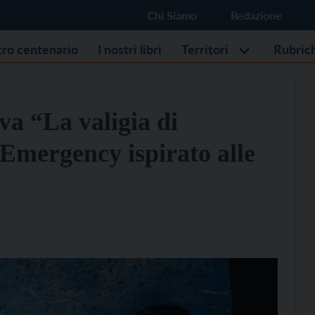
Chi Siamo
Redazione
stro centenario
I nostri libri
Territori
Rubric
va “La valigia di
 Emergency ispirato alle