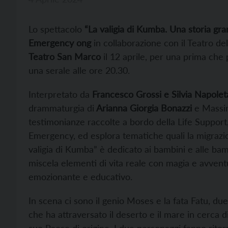
Lo spettacolo
“La valigia di Kumba. Una storia g
Emergency ong
in collaborazione con il Teatro del
Teatro San Marco
il 12 aprile, per una prima che
una serale alle ore 20.30.
Interpretato da
Francesco Grossi e Silvia Napole
drammaturgia di
Arianna Giorgia Bonazzi
e Massimo
testimonianze raccolte a bordo della Life Support,
Emergency, ed esplora tematiche quali la migrazione,
valigia di Kumba” è dedicato ai bambini e alle bam
miscela elementi di vita reale con magia e avventu
emozionante e educativo.
In scena ci sono il genio Moses e la fata Fatu, du
che ha attraversato il deserto e il mare in cerca d
suo Paese di origine. I due personaggi fanno ritorn