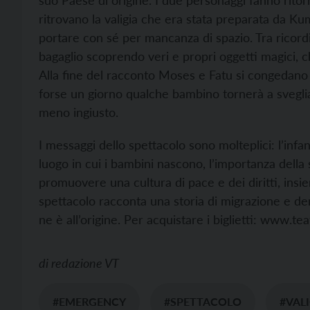
ritrovano la valigia che era stata preparata da K
portare con sé per mancanza di spazio. Tra ricor
bagaglio scoprendo veri e propri oggetti magici, 
Alla fine del racconto Moses e Fatu si congedano sv
forse un giorno qualche bambino tornerà a sveglia
meno ingiusto.
I messaggi dello spettacolo sono molteplici: l’infan
luogo in cui i bambini nascono, l’importanza della 
promuovere una cultura di pace e dei diritti, insiem
spettacolo racconta una storia di migrazione e den
ne è all’origine. Per acquistare i biglietti: www.te
di
redazione VT
#EMERGENCY
#SPETTACOLO
#VAL