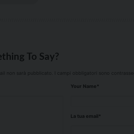
thing To Say?
mail non sarà pubblicato.
I campi obbligatori sono contrass
Your Name
*
La tua email
*