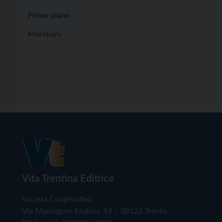
Primo piano
Meridiani
Vita Trentina Editrice
Società Cooperativa
Via Monsignor Endrici, 14 – 38122 Trento