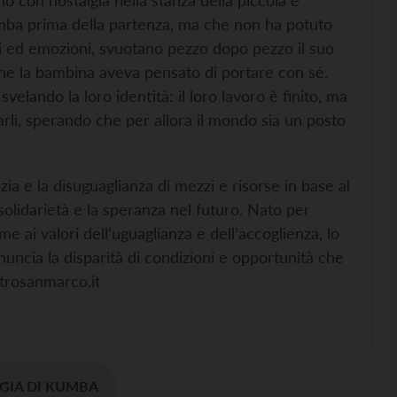
umba prima della partenza, ma che non ha potuto
di ed emozioni, svuotano pezzo dopo pezzo il suo
che la bambina aveva pensato di portare con sé.
elando la loro identità: il loro lavoro è finito, ma
rli, sperando che per allora il mondo sia un posto
zia e la disuguaglianza di mezzi e risorse in base al
solidarietà e la speranza nel futuro. Nato per
e ai valori dell’uguaglianza e dell’accoglienza, lo
uncia la disparità di condizioni e opportunità che
atrosanmarco.it
IGIA DI KUMBA