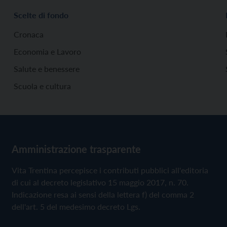
Scelte di fondo
Cronaca
Economia e Lavoro
Salute e benessere
Scuola e cultura
Amministrazione trasparente
Vita Trentina percepisce i contributi pubblici all'editoria
di cui al decreto legislativo 15 maggio 2017, n. 70.
Indicazione resa ai sensi della lettera f) del comma 2
dell'art. 5 del medesimo decreto Lgs.