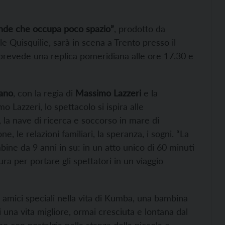
rande che occupa poco spazio”
, prodotto da
le Quisquilie, sarà in scena a Trento presso il
 prevede una replica pomeridiana alle ore 17.30 e
tano
, con la regia di
Massimo Lazzeri
e la
 Lazzeri, lo spettacolo si ispira alle
 la nave di ricerca e soccorso in mare di
 le relazioni familiari, la speranza, i sogni. “La
bine da 9 anni in su: in un atto unico di 60 minuti
ra per portare gli spettatori in un viaggio
e amici speciali nella vita di Kumba, una bambina
i una vita migliore, ormai cresciuta e lontana dal
o con nostalgia nella stanza della piccola e