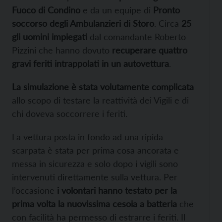
Fuoco di Condino
e da un equipe di
Pronto
soccorso degli Ambulanzieri di Storo
. Circa
25
gli uomini impiegati
dal comandante Roberto
Pizzini che hanno dovuto
recuperare quattro
gravi feriti intrappolati in un autovettura
.
La simulazione è stata volutamente complicata
allo scopo di testare la reattività dei Vigili e di
chi doveva soccorrere i feriti.
La vettura posta in fondo ad una ripida
scarpata è stata per prima cosa ancorata e
messa in sicurezza e solo dopo i vigili sono
intervenuti direttamente sulla vettura. Per
l’occasione
i volontari hanno testato per la
prima volta la nuovissima cesoia a batteria
che
con facilità ha permesso di estrarre i feriti. Il