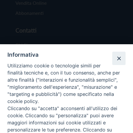
Vendita Online
Abbonamenti
Contatti
Chi Siamo
Informativa
Redazione
Scrivici
Utilizziamo cookie o tecnologie simili per
finalità tecniche e, con il tuo consenso, anche per
altre finalità ("interazioni e funzionalità semplici",
"miglioramento dell'esperienza", "misurazione" e
"targeting e pubblicità") come specificato nella
cookie policy.
Copyright © 2019 - Tutti i diritti riservati - Vit
Cliccando su "accetta" acconsenti all'utilizzo dei
Trentina Editrice
cookie. Cliccando su "personalizza" puoi avere
maggiori informazioni sui cookie utilizzati e
Privacy Policy
personalizzare le tue preferenze. Cliccando su