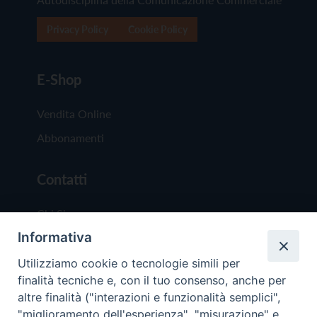
Privacy Policy
Cookie Policy
E-Shop
Vendita Online
Abbonamenti
Contatti
Chi Siamo
Informativa
Redazione
Scrivici
Utilizziamo cookie o tecnologie simili per
finalità tecniche e, con il tuo consenso, anche per
altre finalità ("interazioni e funzionalità semplici",
"miglioramento dell'esperienza", "misurazione" e