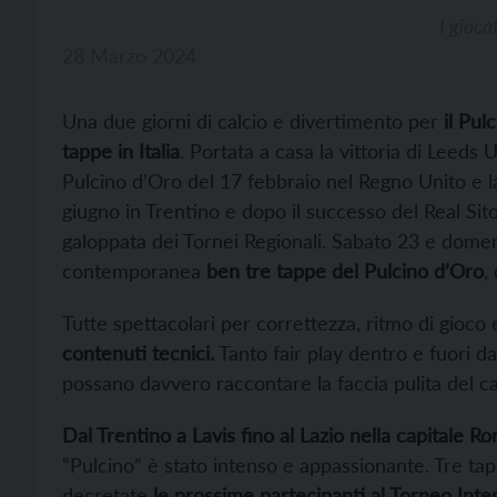
I gioca
28 Marzo 2024
Una due giorni di calcio e divertimento per
il Pul
tappe in Italia
. Portata a casa la vittoria di Leed
Pulcino d’Oro del 17 febbraio nel Regno Unito e la
giugno in Trentino e dopo il successo del Real Si
galoppata dei Tornei Regionali. Sabato 23 e dome
contemporanea
ben tre tappe del Pulcino d’Oro
,
Tutte spettacolari per correttezza, ritmo di gioco 
contenuti tecnici.
Tanto fair play dentro e fuori d
possano davvero raccontare la faccia pulita del cal
Dal Trentino a Lavis fino al Lazio nella capitale R
“Pulcino” è stato intenso e appassionante. Tre tap
decretate
le prossime partecipanti al Torneo Inte