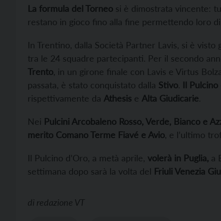
La formula del Torneo
si è dimostrata vincente: tutt
restano in gioco fino alla fine permettendo loro di 
In Trentino, dalla Società Partner Lavis, si è vis
tra le 24 squadre partecipanti. Per il secondo a
Trento
, in un girone finale con Lavis e Virtus Bol
passata, è stato conquistato dalla
Stivo
.
Il Pulcino
rispettivamente da
Athesis
e
Alta Giudicarie
.
Nei
Pulcini Arcobaleno Rosso, Verde, Bianco e Az
merito Comano Terme Fiavé e Avio
, e l’ultimo tr
Il Pulcino d’Oro, a metà aprile,
volerà in Puglia,
a B
settimana dopo sarà la volta del
Friuli Venezia Gi
di
redazione VT