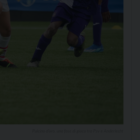
Pulcino d’oro. una fase di gioco tra Psv e Anderlecht