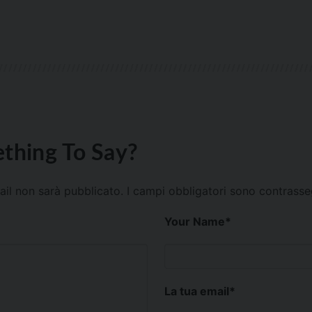
thing To Say?
mail non sarà pubblicato.
I campi obbligatori sono contrass
Your Name
*
La tua email
*