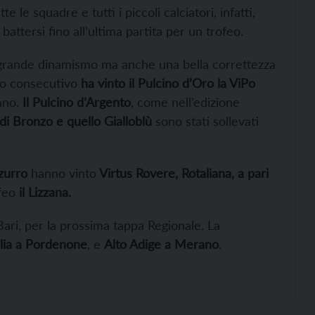
e le squadre e tutti i piccoli calciatori, infatti,
battersi fino all’ultima partita per un trofeo.
to grande dinamismo ma anche una bella correttezza
nno consecutivo
ha vinto il Pulcino d’Oro la ViPo
zano.
Il Pulcino d’Argento
, come nell’edizione
 di Bronzo e quello Gialloblù
sono stati sollevati
zurro
hanno vinto
Virtus Rovere, Rotaliana, a pari
ofeo
il Lizzana.
ari, per la prossima tappa Regionale. La
ulia a Pordenone
, e
Alto Adige a Merano
.