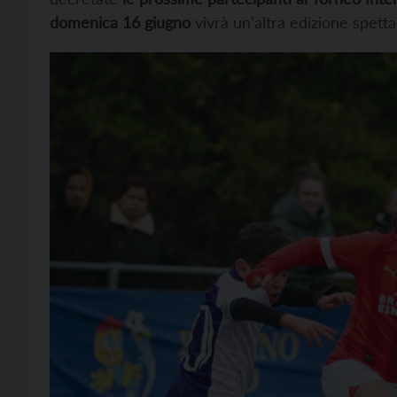
domenica 16 giugno
vivrà un’altra edizione spett