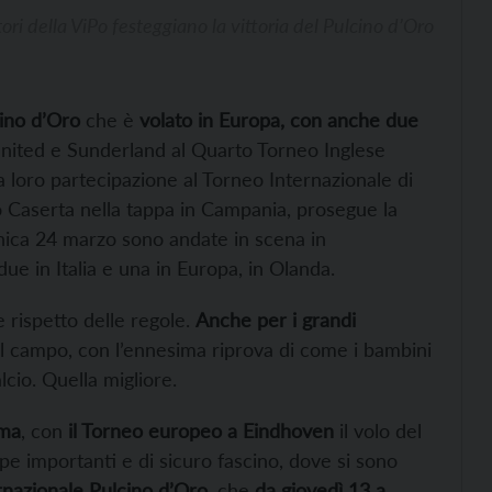
tori della ViPo festeggiano la vittoria del Pulcino d’Oro
cino d’Oro
che è
volato in Europa, con anche due
s United e Sunderland al Quarto Torneo Inglese
 loro partecipazione al Torneo Internazionale di
to Caserta nella tappa in Campania, prosegue la
nica 24 marzo sono andate in scena in
 due in Italia e una in Europa, in Olanda.
e rispetto delle regole.
Anche per i grandi
al campo, con l’ennesima riprova di come i bambini
cio. Quella migliore.
oma
, con
il Torneo europeo a Eindhoven
il volo del
pe importanti e di sicuro fascino, dove si sono
rnazionale Pulcino d’Oro
, che
da giovedì 13 a