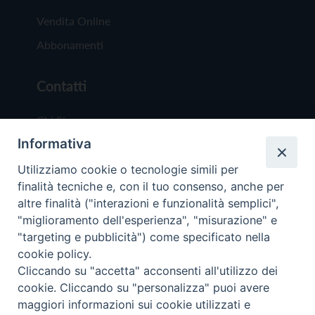
Vendita Online
Abbonamenti
Contatti
Chi Siamo
Informativa
Redazione
Scrivici
Utilizziamo cookie o tecnologie simili per
finalità tecniche e, con il tuo consenso, anche per
altre finalità ("interazioni e funzionalità semplici",
"miglioramento dell'esperienza", "misurazione" e
"targeting e pubblicità") come specificato nella
cookie policy.
Copyright © 2019 - Tutti i diritti riservati - Vit
Cliccando su "accetta" acconsenti all'utilizzo dei
Trentina Editrice
cookie. Cliccando su "personalizza" puoi avere
maggiori informazioni sui cookie utilizzati e
Privacy Policy