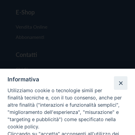
E-Shop
Vendita Online
Abbonamenti
Contatti
Chi Siamo
Informativa
Redazione
Scrivici
Utilizziamo cookie o tecnologie simili per
finalità tecniche e, con il tuo consenso, anche per
altre finalità ("interazioni e funzionalità semplici",
"miglioramento dell'esperienza", "misurazione" e
"targeting e pubblicità") come specificato nella
cookie policy.
Copyright © 2019 - Tutti i diritti riservati - Vit
Cliccando su "accetta" acconsenti all'utilizzo dei