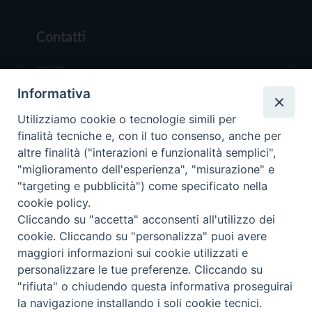
Contatti
Chi Siamo
Informativa
Redazione
Scrivici
Utilizziamo cookie o tecnologie simili per
finalità tecniche e, con il tuo consenso, anche per
altre finalità ("interazioni e funzionalità semplici",
"miglioramento dell'esperienza", "misurazione" e
"targeting e pubblicità") come specificato nella
cookie policy.
Copyright © 2019 - Tutti i diritti riservati - Vit
Cliccando su "accetta" acconsenti all'utilizzo dei
Trentina Editrice
cookie. Cliccando su "personalizza" puoi avere
maggiori informazioni sui cookie utilizzati e
Privacy Policy
personalizzare le tue preferenze. Cliccando su
Torna all'inizi
"rifiuta" o chiudendo questa informativa proseguirai
la navigazione installando i soli cookie tecnici.