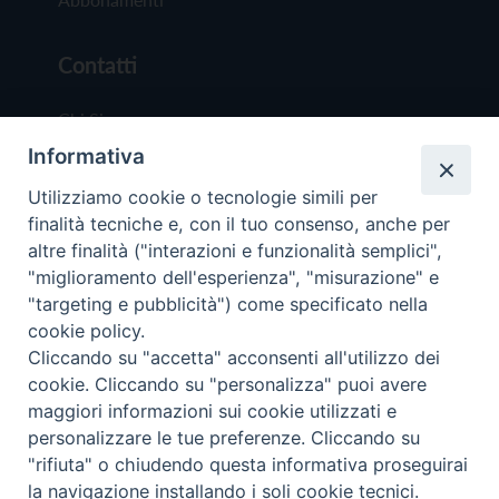
Contatti
Chi Siamo
Informativa
Redazione
Scrivici
Utilizziamo cookie o tecnologie simili per
finalità tecniche e, con il tuo consenso, anche per
altre finalità ("interazioni e funzionalità semplici",
"miglioramento dell'esperienza", "misurazione" e
"targeting e pubblicità") come specificato nella
cookie policy.
Copyright © 2019 - Tutti i diritti riservati - Vit
Cliccando su "accetta" acconsenti all'utilizzo dei
Trentina Editrice
cookie. Cliccando su "personalizza" puoi avere
maggiori informazioni sui cookie utilizzati e
Privacy Policy
personalizzare le tue preferenze. Cliccando su
Torna all'inizi
"rifiuta" o chiudendo questa informativa proseguirai
la navigazione installando i soli cookie tecnici.