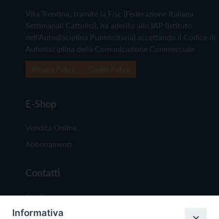
Vita Trentina, tramite la Fisc (Federazione Italiana
Settimanali Cattolici), ha aderito allo IAP (Istituto
dell'Autodisciplina Pubblicitaria) accettando il Codice di
Autodisciplina della Comunicazione Commerciale
Privacy Policy
Cookie Policy
E-Shop
Vendita Online
Abbonamenti
Contatti
Chi Siamo
Informativa
Redazione